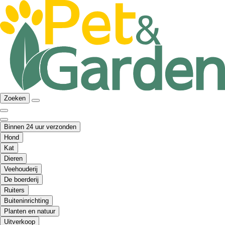
Zoeken
Binnen 24 uur verzonden
Hond
Kat
Dieren
Veehouderij
De boerderij
Ruiters
Buiteninrichting
Planten en natuur
Uitverkoop