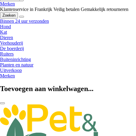
Merken
Klantenservice in Frankrijk
Veilig betalen
Gemakkelijk retourneren
Zoeken
Binnen 24 uur verzonden
Hond
Kat
Dieren
Veehouderij
De boerderij
Ruiters
Buiteninrichting
Planten en natuur
Uitverkoop
Merken
Toevoegen aan winkelwagen...