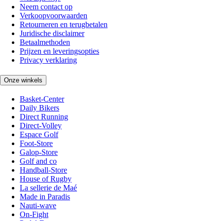
Neem contact op
Verkoopvoorwaarden
Retourneren en terugbetalen
Juridische disclaimer
Betaalmethoden
Prijzen en leveringsopties
Privacy verklaring
Onze winkels
Basket-Center
Daily Bikers
Direct Running
Direct-Volley
Espace Golf
Foot-Store
Galop-Store
Golf and co
Handball-Store
House of Rugby
La sellerie de Maé
Made in Paradis
Nauti-wave
On-Fight