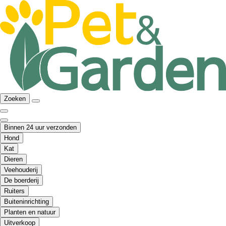
Zoeken
Binnen 24 uur verzonden
Hond
Kat
Dieren
Veehouderij
De boerderij
Ruiters
Buiteninrichting
Planten en natuur
Uitverkoop