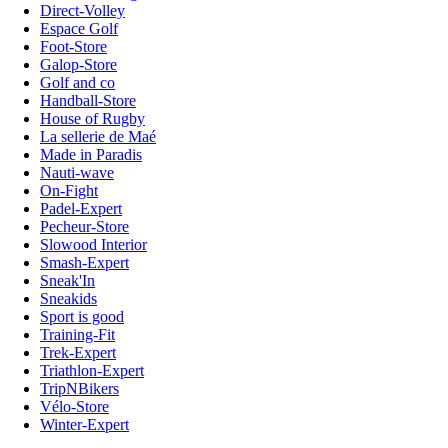
Direct-Volley
Espace Golf
Foot-Store
Galop-Store
Golf and co
Handball-Store
House of Rugby
La sellerie de Maé
Made in Paradis
Nauti-wave
On-Fight
Padel-Expert
Pecheur-Store
Slowood Interior
Smash-Expert
Sneak'In
Sneakids
Sport is good
Training-Fit
Trek-Expert
Triathlon-Expert
TripNBikers
Vélo-Store
Winter-Expert