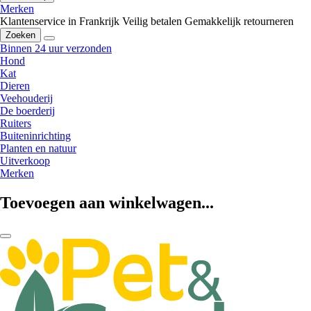
Merken
Klantenservice in Frankrijk
Veilig betalen
Gemakkelijk retourneren
Zoeken
Binnen 24 uur verzonden
Hond
Kat
Dieren
Veehouderij
De boerderij
Ruiters
Buiteninrichting
Planten en natuur
Uitverkoop
Merken
Toevoegen aan winkelwagen...