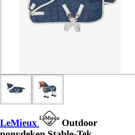
LeMieux
Outdoor
ponydeken Stable-Tek