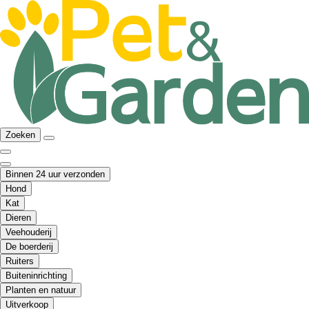
Zoeken
Binnen 24 uur verzonden
Hond
Kat
Dieren
Veehouderij
De boerderij
Ruiters
Buiteninrichting
Planten en natuur
Uitverkoop