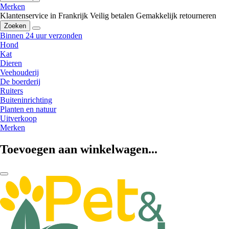
Merken
Klantenservice in Frankrijk
Veilig betalen
Gemakkelijk retourneren
Zoeken
Binnen 24 uur verzonden
Hond
Kat
Dieren
Veehouderij
De boerderij
Ruiters
Buiteninrichting
Planten en natuur
Uitverkoop
Merken
Toevoegen aan winkelwagen...