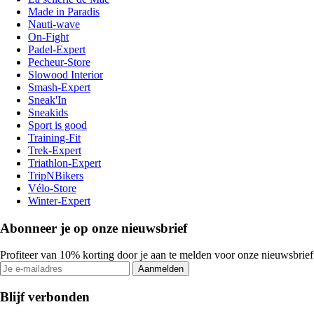
Made in Paradis
Nauti-wave
On-Fight
Padel-Expert
Pecheur-Store
Slowood Interior
Smash-Expert
Sneak'In
Sneakids
Sport is good
Training-Fit
Trek-Expert
Triathlon-Expert
TripNBikers
Vélo-Store
Winter-Expert
Abonneer je op onze nieuwsbrief
Profiteer van 10% korting door je aan te melden voor onze nieuwsbrief
Aanmelden
Blijf verbonden