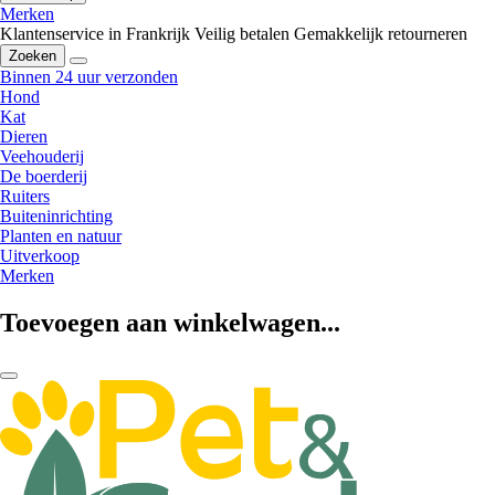
Merken
Klantenservice in Frankrijk
Veilig betalen
Gemakkelijk retourneren
Zoeken
Binnen 24 uur verzonden
Hond
Kat
Dieren
Veehouderij
De boerderij
Ruiters
Buiteninrichting
Planten en natuur
Uitverkoop
Merken
Toevoegen aan winkelwagen...