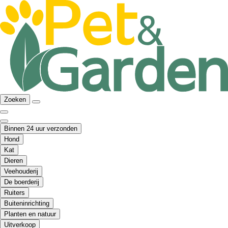
Zoeken
Binnen 24 uur verzonden
Hond
Kat
Dieren
Veehouderij
De boerderij
Ruiters
Buiteninrichting
Planten en natuur
Uitverkoop