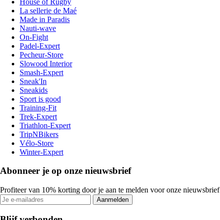
House of Rugby
La sellerie de Maé
Made in Paradis
Nauti-wave
On-Fight
Padel-Expert
Pecheur-Store
Slowood Interior
Smash-Expert
Sneak'In
Sneakids
Sport is good
Training-Fit
Trek-Expert
Triathlon-Expert
TripNBikers
Vélo-Store
Winter-Expert
Abonneer je op onze nieuwsbrief
Profiteer van 10% korting door je aan te melden voor onze nieuwsbrief
Aanmelden
Blijf verbonden