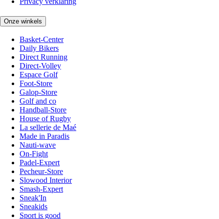
Privacy verklaring
Onze winkels
Basket-Center
Daily Bikers
Direct Running
Direct-Volley
Espace Golf
Foot-Store
Galop-Store
Golf and co
Handball-Store
House of Rugby
La sellerie de Maé
Made in Paradis
Nauti-wave
On-Fight
Padel-Expert
Pecheur-Store
Slowood Interior
Smash-Expert
Sneak'In
Sneakids
Sport is good