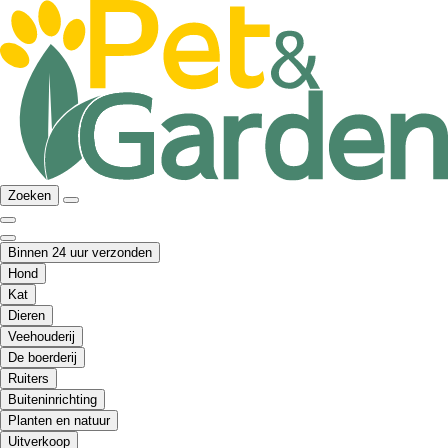
Zoeken
Binnen 24 uur verzonden
Hond
Kat
Dieren
Veehouderij
De boerderij
Ruiters
Buiteninrichting
Planten en natuur
Uitverkoop