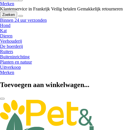
Merken
Klantenservice in Frankrijk
Veilig betalen
Gemakkelijk retourneren
Zoeken
Binnen 24 uur verzonden
Hond
Kat
Dieren
Veehouderij
De boerderij
Ruiters
Buiteninrichting
Planten en natuur
Uitverkoop
Merken
Toevoegen aan winkelwagen...