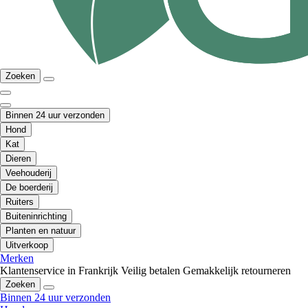
Zoeken
Binnen 24 uur verzonden
Hond
Kat
Dieren
Veehouderij
De boerderij
Ruiters
Buiteninrichting
Planten en natuur
Uitverkoop
Merken
Klantenservice in Frankrijk
Veilig betalen
Gemakkelijk retourneren
Zoeken
Binnen 24 uur verzonden