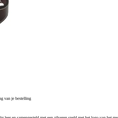
g van je bestelling
g leer en samengesteld met een zilveren speld met het logo van het mer