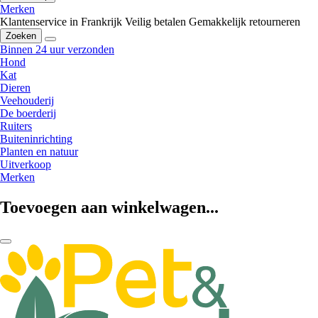
Merken
Klantenservice in Frankrijk
Veilig betalen
Gemakkelijk retourneren
Zoeken
Binnen 24 uur verzonden
Hond
Kat
Dieren
Veehouderij
De boerderij
Ruiters
Buiteninrichting
Planten en natuur
Uitverkoop
Merken
Toevoegen aan winkelwagen...