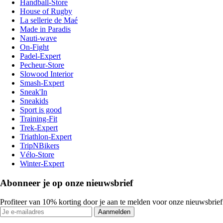
Handball-Store
House of Rugby
La sellerie de Maé
Made in Paradis
Nauti-wave
On-Fight
Padel-Expert
Pecheur-Store
Slowood Interior
Smash-Expert
Sneak'In
Sneakids
Sport is good
Training-Fit
Trek-Expert
Triathlon-Expert
TripNBikers
Vélo-Store
Winter-Expert
Abonneer je op onze nieuwsbrief
Profiteer van 10% korting door je aan te melden voor onze nieuwsbrief
Aanmelden