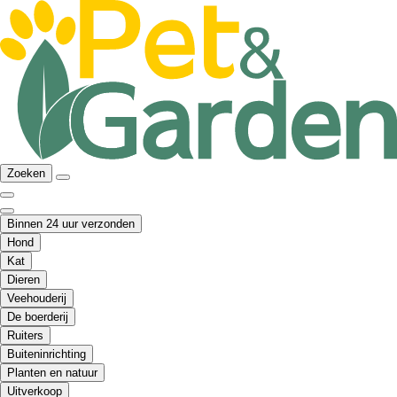
Zoeken
Binnen 24 uur verzonden
Hond
Kat
Dieren
Veehouderij
De boerderij
Ruiters
Buiteninrichting
Planten en natuur
Uitverkoop