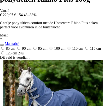
Vanaf
€ 229,95
€ 154,43
-33%
Geef je pony ultiem comfort met de Horseware Rhino Plus deken,
perfect voor avonturen in de buitenlucht.
Maat
*
Maattabel
85 cm
90 cm
95 cm
100 cm
110 cm
115 cm
125 cm
24u
Dit veld is verplicht