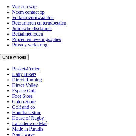
Wie zijn wij?
Neem contact op
Verkoopvoorwaarden
Retourneren en terugbetalen
Juridische disclaimer
Betaalmethoden
Prijzen en leveringsopties
Privacy verklaring
Onze winkels
Basket-Center
Daily Bikers
Direct Running
Direct-Volley
Espace Golf
Foot-Store
Galop-Store
Golf and co
Handball-Store
House of Rugby
La sellerie de Maé
Made in Paradis
Nauti-wave