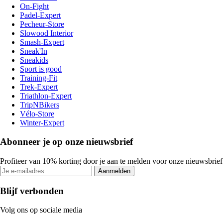
On-Fight
Padel-Expert
Pecheur-Store
Slowood Interior
Smash-Expert
Sneak'In
Sneakids
Sport is good
Training-Fit
Trek-Expert
Triathlon-Expert
TripNBikers
Vélo-Store
Winter-Expert
Abonneer je op onze nieuwsbrief
Profiteer van 10% korting door je aan te melden voor onze nieuwsbrief
Aanmelden
Blijf verbonden
Volg ons op sociale media