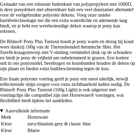
Gemaakt van een robuuste buitenkant van polypropyleen met 1000D,
is deze ponydeken met afneembare hals een veel duurzamer alternatief
voor de veelgebruikte polyester dekens. Voeg onze unieke
barrièretechnologie toe die een extra waterdichte en ademende laag
biedt, en je hebt een weerbestendige deken waarop je pony kan
rekenen.
De Rhino® Pony Plus Turnout houdt je pony warm en droog bij koud
weer dankzij 100g van de Thermobonded thermische fiber. Het
Surefit-kraagontwerp met V-sluiting vermindert druk op de schouders
en biedt je pony de vrijheid om onbelemmerd te grazen. Een kortere
snit in ons ponymodel, beenbogen en kruisbanden houden de deken op
zijn plaats en bieden extra buikbescherming tegen de kou.
Een fraaie polyester voering geeft je pony een mooi uiterlijk, terwijl
reflecterende strips zorgen voor extra zichtbaarheid indien nodig. De
Rhino® Pony Plus Turnout (100g Light) is ook uitgerust met
voeringclips die compatibel zijn met Horseware® voeringen, wat
flexibiliteit biedt tijdens het aankleden.
Aanvullende informatie
Merk
Horseware
Kleur
navy/titanium grey & classic blue
Kleur
Blauw