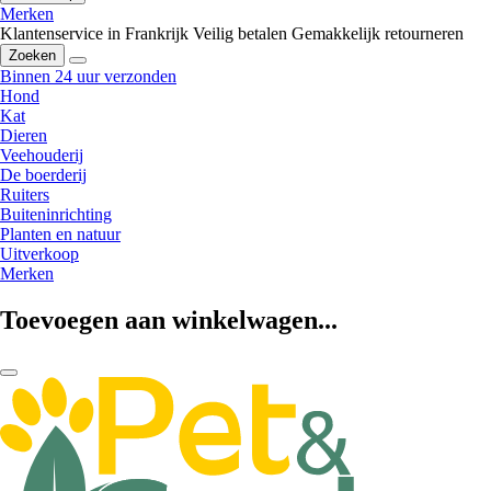
Merken
Klantenservice in Frankrijk
Veilig betalen
Gemakkelijk retourneren
Zoeken
Binnen 24 uur verzonden
Hond
Kat
Dieren
Veehouderij
De boerderij
Ruiters
Buiteninrichting
Planten en natuur
Uitverkoop
Merken
Toevoegen aan winkelwagen...