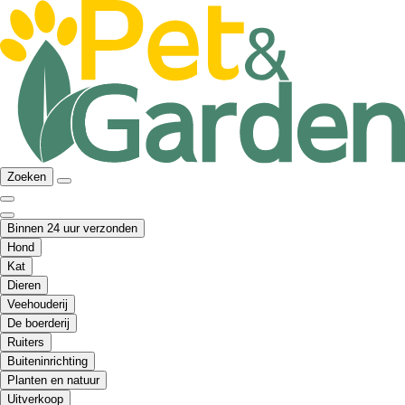
Zoeken
Binnen 24 uur verzonden
Hond
Kat
Dieren
Veehouderij
De boerderij
Ruiters
Buiteninrichting
Planten en natuur
Uitverkoop