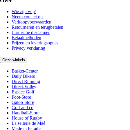
Over
Wie zijn wij?
Neem contact op
Verkoopvoorwaarden
Retourneren en terugbetalen
Juridische disclaimer
Betaalmethoden
Prijzen en leveringsopties
Privacy verklaring
Onze winkels
Basket-Center
Daily Bikers
Direct Running
Direct-Volley
Espace Golf
Foot-Store
Galop-Store
Golf and co
Handball-Store
House of Rugby
La sellerie de Maé
Made in Paradis