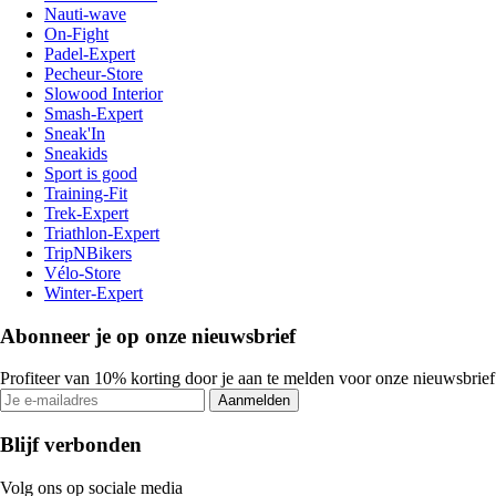
Nauti-wave
On-Fight
Padel-Expert
Pecheur-Store
Slowood Interior
Smash-Expert
Sneak'In
Sneakids
Sport is good
Training-Fit
Trek-Expert
Triathlon-Expert
TripNBikers
Vélo-Store
Winter-Expert
Abonneer je op onze nieuwsbrief
Profiteer van 10% korting door je aan te melden voor onze nieuwsbrief
Aanmelden
Blijf verbonden
Volg ons op sociale media