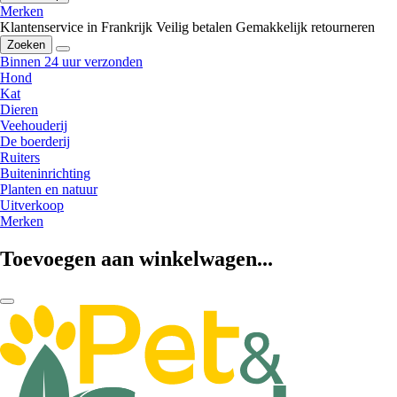
Merken
Klantenservice in Frankrijk
Veilig betalen
Gemakkelijk retourneren
Zoeken
Binnen 24 uur verzonden
Hond
Kat
Dieren
Veehouderij
De boerderij
Ruiters
Buiteninrichting
Planten en natuur
Uitverkoop
Merken
Toevoegen aan winkelwagen...