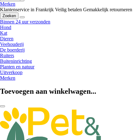
Merken
Klantenservice in Frankrijk
Veilig betalen
Gemakkelijk retourneren
Zoeken
Binnen 24 uur verzonden
Hond
Kat
Dieren
Veehouderij
De boerderij
Ruiters
Buiteninrichting
Planten en natuur
Uitverkoop
Merken
Toevoegen aan winkelwagen...