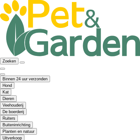
Zoeken
Binnen 24 uur verzonden
Hond
Kat
Dieren
Veehouderij
De boerderij
Ruiters
Buiteninrichting
Planten en natuur
Uitverkoop