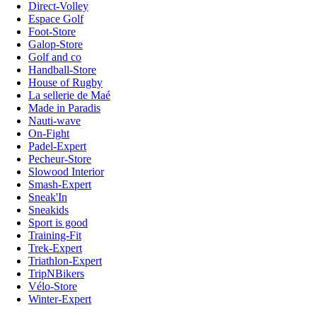
Direct-Volley
Espace Golf
Foot-Store
Galop-Store
Golf and co
Handball-Store
House of Rugby
La sellerie de Maé
Made in Paradis
Nauti-wave
On-Fight
Padel-Expert
Pecheur-Store
Slowood Interior
Smash-Expert
Sneak'In
Sneakids
Sport is good
Training-Fit
Trek-Expert
Triathlon-Expert
TripNBikers
Vélo-Store
Winter-Expert