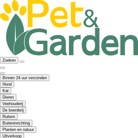
Zoeken
Binnen 24 uur verzonden
Hond
Kat
Dieren
Veehouderij
De boerderij
Ruiters
Buiteninrichting
Planten en natuur
Uitverkoop