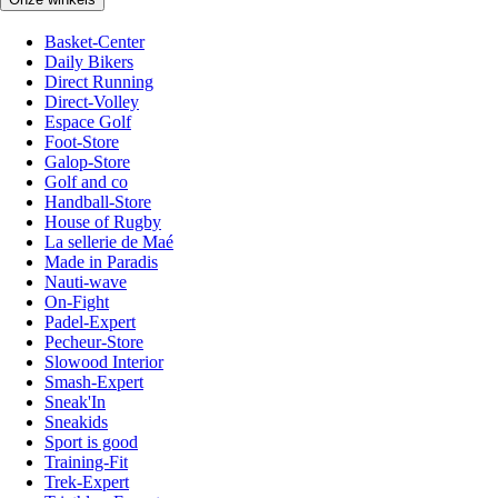
Basket-Center
Daily Bikers
Direct Running
Direct-Volley
Espace Golf
Foot-Store
Galop-Store
Golf and co
Handball-Store
House of Rugby
La sellerie de Maé
Made in Paradis
Nauti-wave
On-Fight
Padel-Expert
Pecheur-Store
Slowood Interior
Smash-Expert
Sneak'In
Sneakids
Sport is good
Training-Fit
Trek-Expert