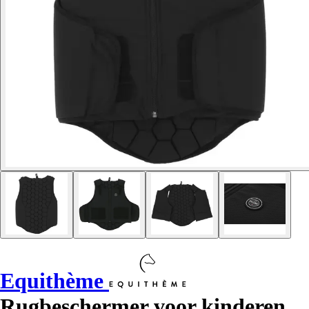
Equithème
Rugbeschermer voor kinderen