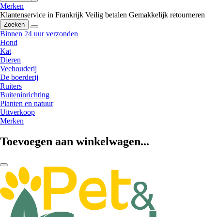
Merken
Klantenservice in Frankrijk
Veilig betalen
Gemakkelijk retourneren
Zoeken
Binnen 24 uur verzonden
Hond
Kat
Dieren
Veehouderij
De boerderij
Ruiters
Buiteninrichting
Planten en natuur
Uitverkoop
Merken
Toevoegen aan winkelwagen...