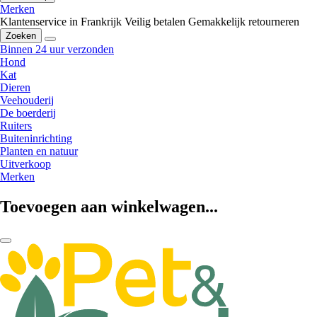
Merken
Klantenservice in Frankrijk
Veilig betalen
Gemakkelijk retourneren
Zoeken
Binnen 24 uur verzonden
Hond
Kat
Dieren
Veehouderij
De boerderij
Ruiters
Buiteninrichting
Planten en natuur
Uitverkoop
Merken
Toevoegen aan winkelwagen...