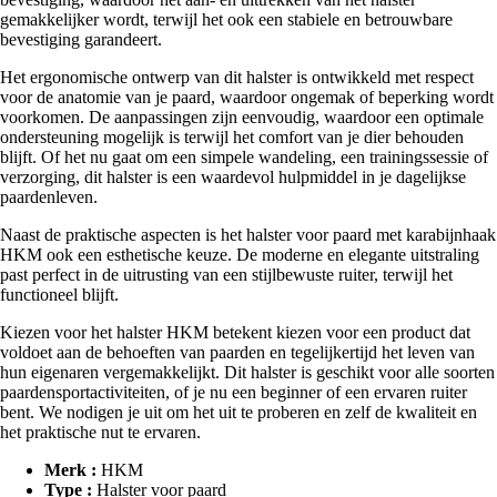
gemakkelijker wordt, terwijl het ook een stabiele en betrouwbare
bevestiging garandeert.
Het ergonomische ontwerp van dit halster is ontwikkeld met respect
voor de anatomie van je paard, waardoor ongemak of beperking wordt
voorkomen. De aanpassingen zijn eenvoudig, waardoor een optimale
ondersteuning mogelijk is terwijl het comfort van je dier behouden
blijft. Of het nu gaat om een simpele wandeling, een trainingssessie of
verzorging, dit halster is een waardevol hulpmiddel in je dagelijkse
paardenleven.
Naast de praktische aspecten is het halster voor paard met karabijnhaak
HKM ook een esthetische keuze. De moderne en elegante uitstraling
past perfect in de uitrusting van een stijlbewuste ruiter, terwijl het
functioneel blijft.
Kiezen voor het halster HKM betekent kiezen voor een product dat
voldoet aan de behoeften van paarden en tegelijkertijd het leven van
hun eigenaren vergemakkelijkt. Dit halster is geschikt voor alle soorten
paardensportactiviteiten, of je nu een beginner of een ervaren ruiter
bent. We nodigen je uit om het uit te proberen en zelf de kwaliteit en
het praktische nut te ervaren.
Merk :
HKM
Type :
Halster voor paard