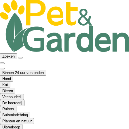
Zoeken
Binnen 24 uur verzonden
Hond
Kat
Dieren
Veehouderij
De boerderij
Ruiters
Buiteninrichting
Planten en natuur
Uitverkoop