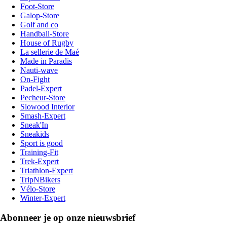
Foot-Store
Galop-Store
Golf and co
Handball-Store
House of Rugby
La sellerie de Maé
Made in Paradis
Nauti-wave
On-Fight
Padel-Expert
Pecheur-Store
Slowood Interior
Smash-Expert
Sneak'In
Sneakids
Sport is good
Training-Fit
Trek-Expert
Triathlon-Expert
TripNBikers
Vélo-Store
Winter-Expert
Abonneer je op onze nieuwsbrief