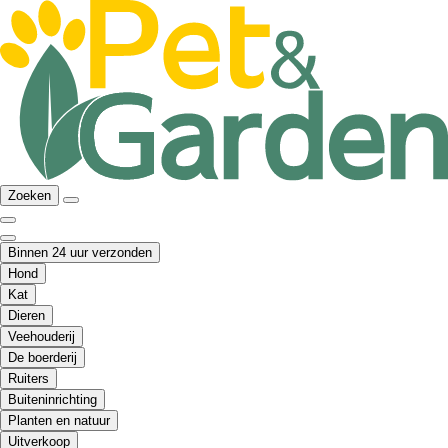
Zoeken
Binnen 24 uur verzonden
Hond
Kat
Dieren
Veehouderij
De boerderij
Ruiters
Buiteninrichting
Planten en natuur
Uitverkoop