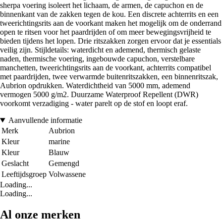
sherpa voering isoleert het lichaam, de armen, de capuchon en de
binnenkant van de zakken tegen de kou. Een discrete achterrits en een
tweerichtingsrits aan de voorkant maken het mogelijk om de onderrand
open te ritsen voor het paardrijden of om meer bewegingsvrijheid te
bieden tijdens het lopen. Drie ritszakken zorgen ervoor dat je essentials
veilig zijn. Stijldetails: waterdicht en ademend, thermisch gelaste
naden, thermische voering, ingebouwde capuchon, verstelbare
manchetten, tweerichtingsrits aan de voorkant, achterrits compatibel
met paardrijden, twee verwarmde buitenritszakken, een binnenritszak,
Aubrion opdrukken. Waterdichtheid van 5000 mm, ademend
vermogen 5000 g/m2. Duurzame Waterproof Repellent (DWR)
voorkomt verzadiging - water parelt op de stof en loopt eraf.
Aanvullende informatie
Merk
Aubrion
Kleur
marine
Kleur
Blauw
Geslacht
Gemengd
Leeftijdsgroep
Volwassene
Loading...
Loading...
Al onze merken