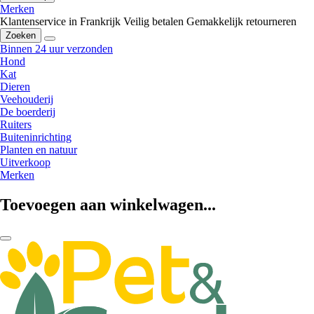
Merken
Klantenservice in Frankrijk
Veilig betalen
Gemakkelijk retourneren
Zoeken
Binnen 24 uur verzonden
Hond
Kat
Dieren
Veehouderij
De boerderij
Ruiters
Buiteninrichting
Planten en natuur
Uitverkoop
Merken
Toevoegen aan winkelwagen...