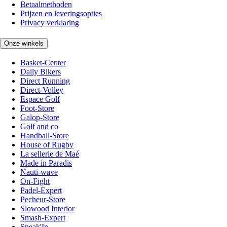
Betaalmethoden
Prijzen en leveringsopties
Privacy verklaring
Onze winkels
Basket-Center
Daily Bikers
Direct Running
Direct-Volley
Espace Golf
Foot-Store
Galop-Store
Golf and co
Handball-Store
House of Rugby
La sellerie de Maé
Made in Paradis
Nauti-wave
On-Fight
Padel-Expert
Pecheur-Store
Slowood Interior
Smash-Expert
Sneak'In