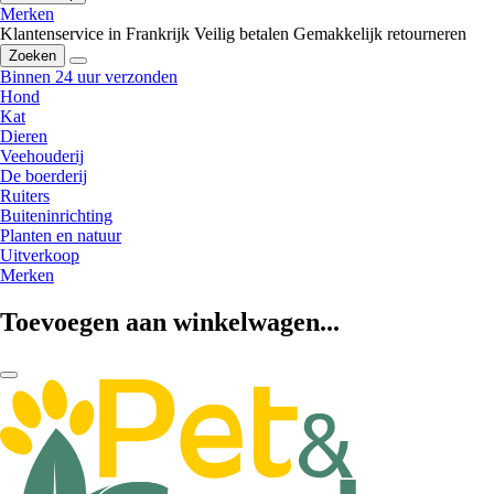
Merken
Klantenservice in Frankrijk
Veilig betalen
Gemakkelijk retourneren
Zoeken
Binnen 24 uur verzonden
Hond
Kat
Dieren
Veehouderij
De boerderij
Ruiters
Buiteninrichting
Planten en natuur
Uitverkoop
Merken
Toevoegen aan winkelwagen...