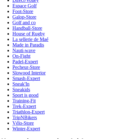
Direct-Volley
Espace Golf
Foot-Store
Galop-Store
Golf and co
Handball-Store
House of Rugby
La sellerie de Maé
Made in Paradis
Nauti-wave
On-Fight
Padel-Expert
Pecheur-Store
Slowood Interior
Smash-Expert
Sneak'In
Sneakids
Sport is good
Training-Fit
Trek-Expert
Triathlon-Expert
TripNBikers
Vélo-Store
Winter-Expert