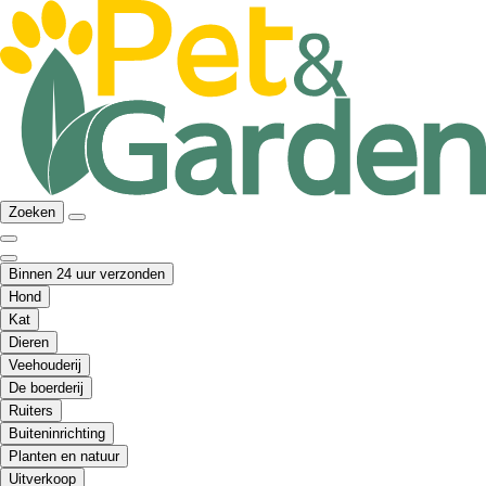
Zoeken
Binnen 24 uur verzonden
Hond
Kat
Dieren
Veehouderij
De boerderij
Ruiters
Buiteninrichting
Planten en natuur
Uitverkoop