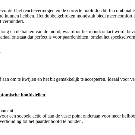
evordert het reactievermogen en de correcte hoofddracht. In combinatie
ond kunnen hebben. Het dubbelgebroken mondstuk biedt meer comfort i
t vermindert.
 de tong en de balken van de mond, waardoor het mondcontact wordt b
aal ontstaat dat perfect is voor paardenbitten, omdat het speekselvorm
:
aan om te kwijlen en het bit gemakkelijk te accepteren. Ideaal voor v
atomische hoofdstellen
.
diamant
 voor een soepele actie of aan de vaste point onderaan voor meer hefb
n verhouding tot het paardenhoofd te houden.