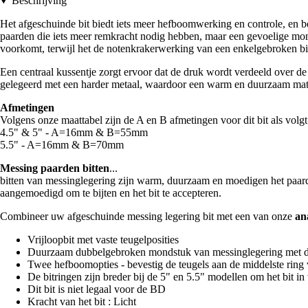
Beschrijving
Het afgeschuinde bit biedt iets meer hefboomwerking en controle, en b
paarden die iets meer remkracht nodig hebben, maar een gevoelige m
voorkomt, terwijl het de notenkrakerwerking van een enkelgebroken bi
Een centraal kussentje zorgt ervoor dat de druk wordt verdeeld over
gelegeerd met een harder metaal, waardoor een warm en duurzaam materi
Afmetingen
Volgens onze maattabel zijn de A en B afmetingen voor dit bit als volgt
4.5" & 5" - A=16mm & B=55mm
5.5" - A=16mm & B=70mm
Messing paarden bitten
...
bitten van messinglegering zijn warm, duurzaam en moedigen het paard 
aangemoedigd om te bijten en het bit te accepteren.
Combineer uw afgeschuinde messing legering bit met een van onze
an
Vrijloopbit met vaste teugelposities
Duurzaam dubbelgebroken mondstuk van messinglegering met 
Twee hefboomopties - bevestig de teugels aan de middelste ring
De bitringen zijn breder bij de 5" en 5.5" modellen om het bit i
Dit bit is niet legaal voor de BD
Kracht van het bit : Licht