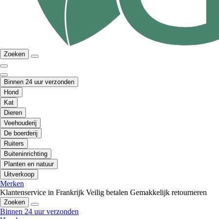
Zoeken
Binnen 24 uur verzonden
Hond
Kat
Dieren
Veehouderij
De boerderij
Ruiters
Buiteninrichting
Planten en natuur
Uitverkoop
Merken
Klantenservice in Frankrijk
Veilig betalen
Gemakkelijk retourneren
Zoeken
Binnen 24 uur verzonden