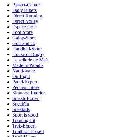
Basket-Center
Daily Bikers
Direct Running
Direct-Volley
Espace Golf
Foot-Store
Galop-Store
Golf and co
Handball-Store
House of Rugby
La sellerie de Maé
Made in Paradis
Nauti-wave
On-Fight
Padel-Expert
Pecheur-Store
Slowood Interior
Smash-Expert
Sneak'In
Sneakids
Sport is good
Training-Fit
Trek-Expert
Triathlon-Expert
TripNBikers