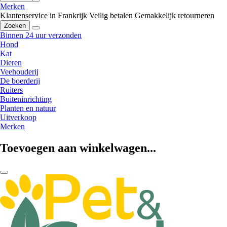
Merken
Klantenservice in Frankrijk
Veilig betalen
Gemakkelijk retourneren
Zoeken
Binnen 24 uur verzonden
Hond
Kat
Dieren
Veehouderij
De boerderij
Ruiters
Buiteninrichting
Planten en natuur
Uitverkoop
Merken
Toevoegen aan winkelwagen...