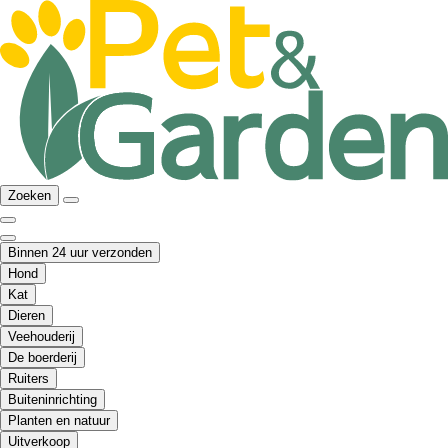
Zoeken
Binnen 24 uur verzonden
Hond
Kat
Dieren
Veehouderij
De boerderij
Ruiters
Buiteninrichting
Planten en natuur
Uitverkoop