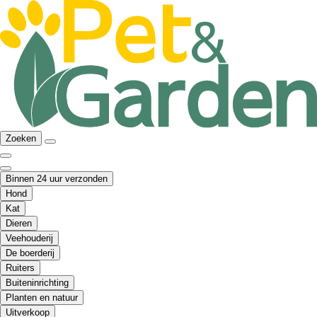
Zoeken
Binnen 24 uur verzonden
Hond
Kat
Dieren
Veehouderij
De boerderij
Ruiters
Buiteninrichting
Planten en natuur
Uitverkoop