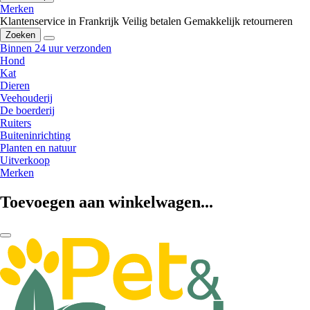
Merken
Klantenservice in Frankrijk
Veilig betalen
Gemakkelijk retourneren
Zoeken
Binnen 24 uur verzonden
Hond
Kat
Dieren
Veehouderij
De boerderij
Ruiters
Buiteninrichting
Planten en natuur
Uitverkoop
Merken
Toevoegen aan winkelwagen...