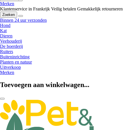
Merken
Klantenservice in Frankrijk
Veilig betalen
Gemakkelijk retourneren
Zoeken
Binnen 24 uur verzonden
Hond
Kat
Dieren
Veehouderij
De boerderij
Ruiters
Buiteninrichting
Planten en natuur
Uitverkoop
Merken
Toevoegen aan winkelwagen...