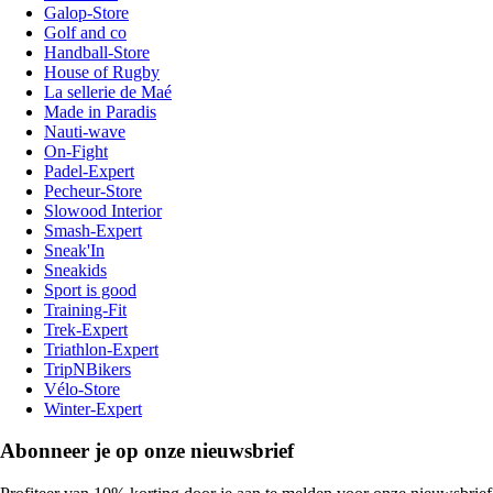
Galop-Store
Golf and co
Handball-Store
House of Rugby
La sellerie de Maé
Made in Paradis
Nauti-wave
On-Fight
Padel-Expert
Pecheur-Store
Slowood Interior
Smash-Expert
Sneak'In
Sneakids
Sport is good
Training-Fit
Trek-Expert
Triathlon-Expert
TripNBikers
Vélo-Store
Winter-Expert
Abonneer je op onze nieuwsbrief