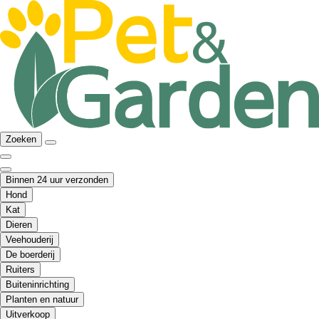
Zoeken
Binnen 24 uur verzonden
Hond
Kat
Dieren
Veehouderij
De boerderij
Ruiters
Buiteninrichting
Planten en natuur
Uitverkoop