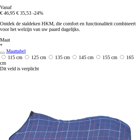
Vanaf
€ 46,95
€ 35,53
-24%
Ontdek de staldeken HKM, die comfort en functionaliteit combineert
voor het welzijn van uw paard dagelijks.
Maat
*
Maattabel
115 cm
125 cm
135 cm
145 cm
155 cm
165
cm
Dit veld is verplicht