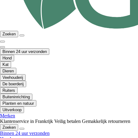
Zoeken
Binnen 24 uur verzonden
Hond
Kat
Dieren
Veehouderij
De boerderij
Ruiters
Buiteninrichting
Planten en natuur
Uitverkoop
Merken
Klantenservice in Frankrijk
Veilig betalen
Gemakkelijk retourneren
Zoeken
Binnen 24 uur verzonden