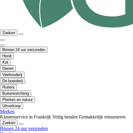
Zoeken
Binnen 24 uur verzonden
Hond
Kat
Dieren
Veehouderij
De boerderij
Ruiters
Buiteninrichting
Planten en natuur
Uitverkoop
Merken
Klantenservice in Frankrijk
Veilig betalen
Gemakkelijk retourneren
Zoeken
Binnen 24 uur verzonden