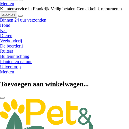
Merken
Klantenservice in Frankrijk
Veilig betalen
Gemakkelijk retourneren
Zoeken
Binnen 24 uur verzonden
Hond
Kat
Dieren
Veehouderij
De boerderij
Ruiters
Buiteninrichting
Planten en natuur
Uitverkoop
Merken
Toevoegen aan winkelwagen...