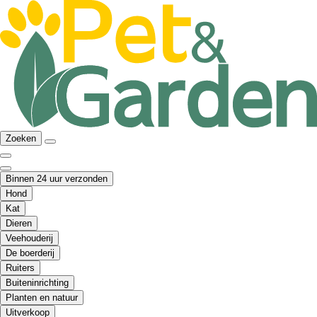
Zoeken
Binnen 24 uur verzonden
Hond
Kat
Dieren
Veehouderij
De boerderij
Ruiters
Buiteninrichting
Planten en natuur
Uitverkoop