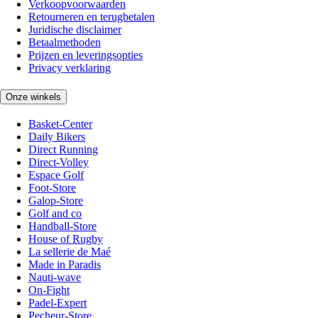
Verkoopvoorwaarden
Retourneren en terugbetalen
Juridische disclaimer
Betaalmethoden
Prijzen en leveringsopties
Privacy verklaring
Onze winkels
Basket-Center
Daily Bikers
Direct Running
Direct-Volley
Espace Golf
Foot-Store
Galop-Store
Golf and co
Handball-Store
House of Rugby
La sellerie de Maé
Made in Paradis
Nauti-wave
On-Fight
Padel-Expert
Pecheur-Store