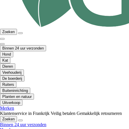
Zoeken
Binnen 24 uur verzonden
Hond
Kat
Dieren
Veehouderij
De boerderij
Ruiters
Buiteninrichting
Planten en natuur
Uitverkoop
Merken
Klantenservice in Frankrijk
Veilig betalen
Gemakkelijk retourneren
Zoeken
Binnen 24 uur verzonden