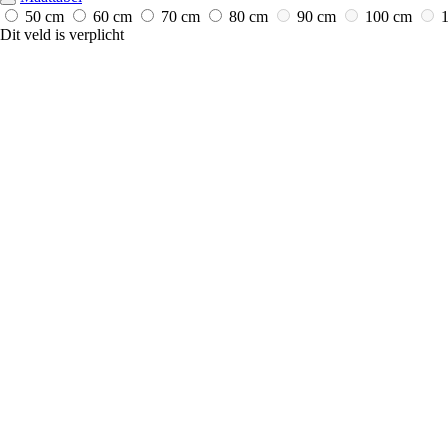
50 cm
60 cm
70 cm
80 cm
90 cm
100 cm
Dit veld is verplicht