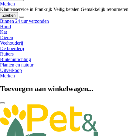
Merken
Klantenservice in Frankrijk
Veilig betalen
Gemakkelijk retourneren
Zoeken
Binnen 24 uur verzonden
Hond
Kat
Dieren
Veehouderij
De boerderij
Ruiters
Buiteninrichting
Planten en natuur
Uitverkoop
Merken
Toevoegen aan winkelwagen...