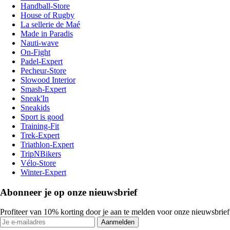
Handball-Store
House of Rugby
La sellerie de Maé
Made in Paradis
Nauti-wave
On-Fight
Padel-Expert
Pecheur-Store
Slowood Interior
Smash-Expert
Sneak'In
Sneakids
Sport is good
Training-Fit
Trek-Expert
Triathlon-Expert
TripNBikers
Vélo-Store
Winter-Expert
Abonneer je op onze nieuwsbrief
Profiteer van 10% korting door je aan te melden voor onze nieuwsbrief
Aanmelden