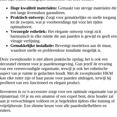
Hoge kwaliteit materialen:
Gemaakt van stevige materialen die
een lange levensduur garanderen.
Praktisch ontwerp:
Zorgt voor gemakkelijke en snelle toegang
tot de zwepen, wat je voorbereidings tijd voor het rijden
optimaliseert.
Verzorgde esthetiek:
Het elegante ontwerp voegt zich
harmonisch in elke ruimte die aan paarden is gewijd en geeft een
vleugje verfijning.
Gemakkelijke installatie:
Bevestigt moeiteloos aan de muur,
waardoor snelle en probleemloze installatie mogelijk is.
Deze zweephouder is niet alleen praktische opslag; het is ook een
decoratief element voor je paardenomgeving. Gun jezelf de ervaring
van een vereenvoudigde organisatie, terwijl je ook het esthetische
aspect van je ruimte in gedachten houdt. Met de zweephouder HKM
kan elke ruiter zijn of haar passie voor paarden uitdragen, terwijl hij
profiteert van een functioneel en elegant product.
Investeren in zo’n accessoire zorgt voor een optimale organisatie van je
rijmateriaal. Of je nu een amateur of een expert bent, deze houder zal
aan je verwachtingen voldoen en je begeleiden tijdens elke training of
vrijetijdsessie. Een slimme keuze voor alle paardenliefhebbers en
ruiters.