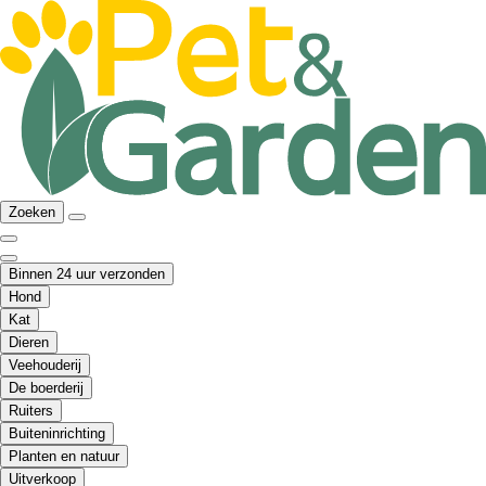
Zoeken
Binnen 24 uur verzonden
Hond
Kat
Dieren
Veehouderij
De boerderij
Ruiters
Buiteninrichting
Planten en natuur
Uitverkoop