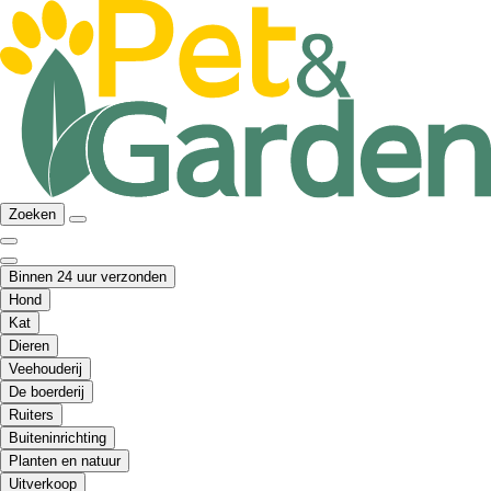
Zoeken
Binnen 24 uur verzonden
Hond
Kat
Dieren
Veehouderij
De boerderij
Ruiters
Buiteninrichting
Planten en natuur
Uitverkoop