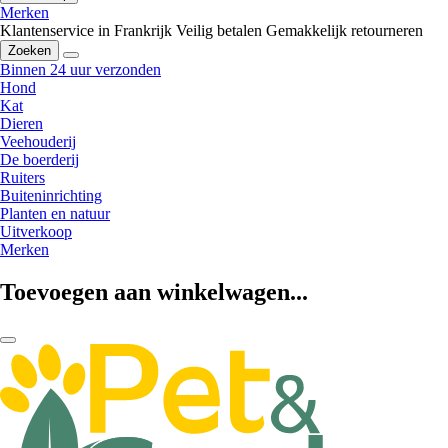
Merken
Klantenservice in Frankrijk
Veilig betalen
Gemakkelijk retourneren
Zoeken
Binnen 24 uur verzonden
Hond
Kat
Dieren
Veehouderij
De boerderij
Ruiters
Buiteninrichting
Planten en natuur
Uitverkoop
Merken
Toevoegen aan winkelwagen...