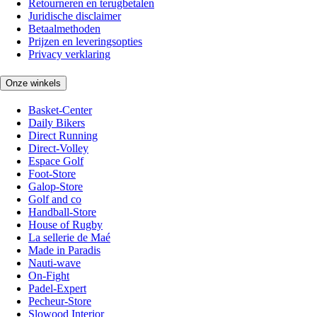
Retourneren en terugbetalen
Juridische disclaimer
Betaalmethoden
Prijzen en leveringsopties
Privacy verklaring
Onze winkels
Basket-Center
Daily Bikers
Direct Running
Direct-Volley
Espace Golf
Foot-Store
Galop-Store
Golf and co
Handball-Store
House of Rugby
La sellerie de Maé
Made in Paradis
Nauti-wave
On-Fight
Padel-Expert
Pecheur-Store
Slowood Interior