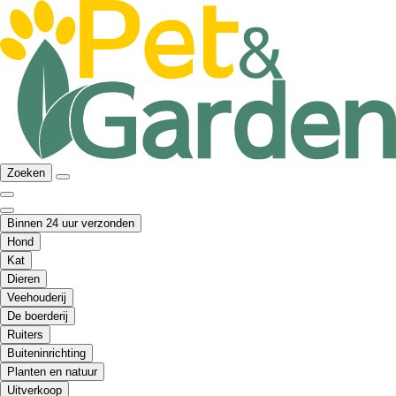
Zoeken
Binnen 24 uur verzonden
Hond
Kat
Dieren
Veehouderij
De boerderij
Ruiters
Buiteninrichting
Planten en natuur
Uitverkoop