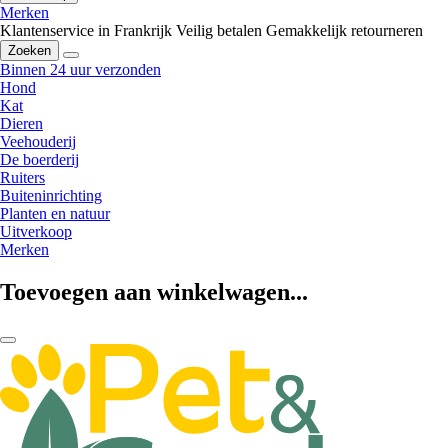
Merken
Klantenservice in Frankrijk
Veilig betalen
Gemakkelijk retourneren
Zoeken
Binnen 24 uur verzonden
Hond
Kat
Dieren
Veehouderij
De boerderij
Ruiters
Buiteninrichting
Planten en natuur
Uitverkoop
Merken
Toevoegen aan winkelwagen...