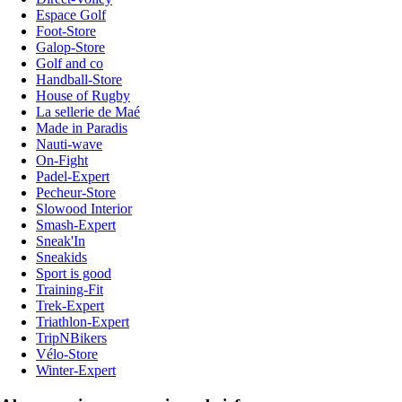
Espace Golf
Foot-Store
Galop-Store
Golf and co
Handball-Store
House of Rugby
La sellerie de Maé
Made in Paradis
Nauti-wave
On-Fight
Padel-Expert
Pecheur-Store
Slowood Interior
Smash-Expert
Sneak'In
Sneakids
Sport is good
Training-Fit
Trek-Expert
Triathlon-Expert
TripNBikers
Vélo-Store
Winter-Expert