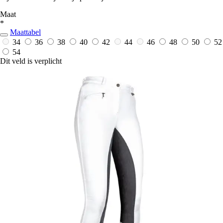
Maat
*
Maattabel
34
36
38
40
42
44
46
48
50
52
54
Dit veld is verplicht