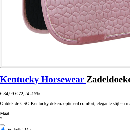
Kentucky Horsewear
Zadeldoek
€ 84,99
€ 72,24
-15%
Ontdek de CSO Kentucky deken: optimaal comfort, elegante stijl en ma
Maat
*
Volledig
24u