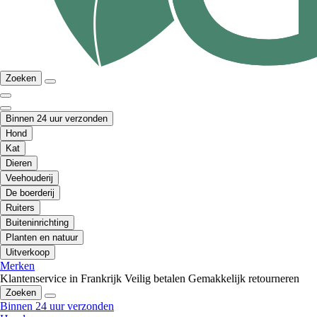
Zoeken
Binnen 24 uur verzonden
Hond
Kat
Dieren
Veehouderij
De boerderij
Ruiters
Buiteninrichting
Planten en natuur
Uitverkoop
Merken
Klantenservice in Frankrijk
Veilig betalen
Gemakkelijk retourneren
Zoeken
Binnen 24 uur verzonden