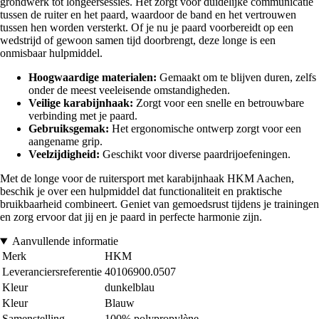
grondwerk tot longeersessies. Het zorgt voor duidelijke communicatie
tussen de ruiter en het paard, waardoor de band en het vertrouwen
tussen hen worden versterkt. Of je nu je paard voorbereidt op een
wedstrijd of gewoon samen tijd doorbrengt, deze longe is een
onmisbaar hulpmiddel.
Hoogwaardige materialen:
Gemaakt om te blijven duren, zelfs
onder de meest veeleisende omstandigheden.
Veilige karabijnhaak:
Zorgt voor een snelle en betrouwbare
verbinding met je paard.
Gebruiksgemak:
Het ergonomische ontwerp zorgt voor een
aangename grip.
Veelzijdigheid:
Geschikt voor diverse paardrijoefeningen.
Met de longe voor de ruitersport met karabijnhaak HKM Aachen,
beschik je over een hulpmiddel dat functionaliteit en praktische
bruikbaarheid combineert. Geniet van gemoedsrust tijdens je trainingen
en zorg ervoor dat jij en je paard in perfecte harmonie zijn.
Aanvullende informatie
Merk
HKM
Leveranciersreferentie
40106900.0507
Kleur
dunkelblau
Kleur
Blauw
Samenstelling
100% polypropylène