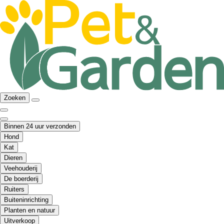
Zoeken
Binnen 24 uur verzonden
Hond
Kat
Dieren
Veehouderij
De boerderij
Ruiters
Buiteninrichting
Planten en natuur
Uitverkoop