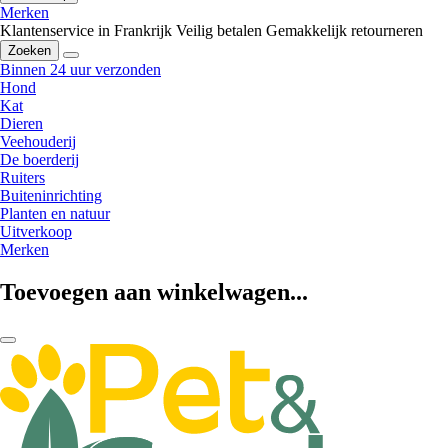
Merken
Klantenservice in Frankrijk
Veilig betalen
Gemakkelijk retourneren
Zoeken
Binnen 24 uur verzonden
Hond
Kat
Dieren
Veehouderij
De boerderij
Ruiters
Buiteninrichting
Planten en natuur
Uitverkoop
Merken
Toevoegen aan winkelwagen...