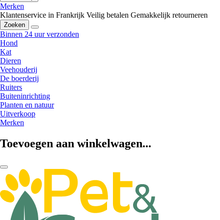
Merken
Klantenservice in Frankrijk
Veilig betalen
Gemakkelijk retourneren
Zoeken
Binnen 24 uur verzonden
Hond
Kat
Dieren
Veehouderij
De boerderij
Ruiters
Buiteninrichting
Planten en natuur
Uitverkoop
Merken
Toevoegen aan winkelwagen...