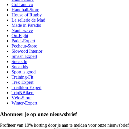
Golf and co
Handball-Store
House of Rugby
La sellerie de Maé
Made in Paradis
Nauti-wave
On-Fight
Padel-Expert
Pecheur-Store
Slowood Interior
Smash-Expert
Sneak'In
Sneakids
Sport is good
Training-Fit
Trek-Expert
Triathlon-Expert
TripNBikers
Vélo-Store
Winter-Expert
Abonneer je op onze nieuwsbrief
Profiteer van 10% korting door je aan te melden voor onze nieuwsbrief