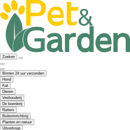
Zoeken
Binnen 24 uur verzonden
Hond
Kat
Dieren
Veehouderij
De boerderij
Ruiters
Buiteninrichting
Planten en natuur
Uitverkoop