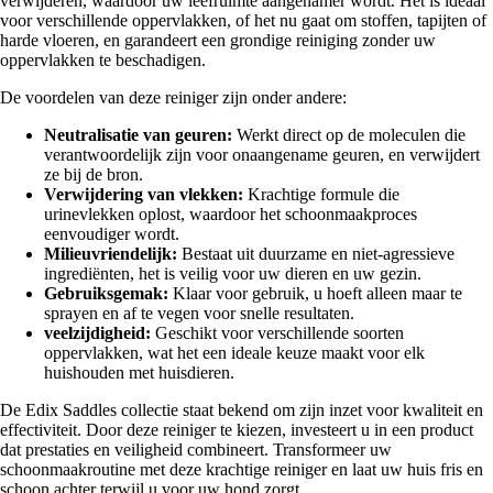
verwijderen, waardoor uw leefruimte aangenamer wordt. Het is ideaal
voor verschillende oppervlakken, of het nu gaat om stoffen, tapijten of
harde vloeren, en garandeert een grondige reiniging zonder uw
oppervlakken te beschadigen.
De voordelen van deze reiniger zijn onder andere:
Neutralisatie van geuren:
Werkt direct op de moleculen die
verantwoordelijk zijn voor onaangename geuren, en verwijdert
ze bij de bron.
Verwijdering van vlekken:
Krachtige formule die
urinevlekken oplost, waardoor het schoonmaakproces
eenvoudiger wordt.
Milieuvriendelijk:
Bestaat uit duurzame en niet-agressieve
ingrediënten, het is veilig voor uw dieren en uw gezin.
Gebruiksgemak:
Klaar voor gebruik, u hoeft alleen maar te
sprayen en af te vegen voor snelle resultaten.
veelzijdigheid:
Geschikt voor verschillende soorten
oppervlakken, wat het een ideale keuze maakt voor elk
huishouden met huisdieren.
De Edix Saddles collectie staat bekend om zijn inzet voor kwaliteit en
effectiviteit. Door deze reiniger te kiezen, investeert u in een product
dat prestaties en veiligheid combineert. Transformeer uw
schoonmaakroutine met deze krachtige reiniger en laat uw huis fris en
schoon achter terwijl u voor uw hond zorgt.