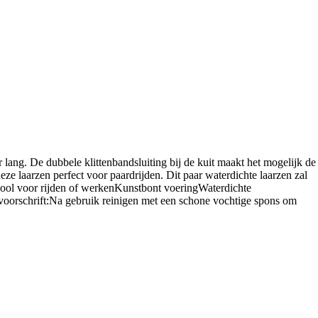
r lang. De dubbele klittenbandsluiting bij de kuit maakt het mogelijk de
ze laarzen perfect voor paardrijden. Dit paar waterdichte laarzen zal
 zool voor rijden of werkenKunstbont voeringWaterdichte
oorschrift:Na gebruik reinigen met een schone vochtige spons om