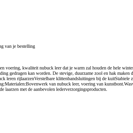
g van je bestelling
 een voering, kwaliteit nubuck leer dat je warm zal houden de hele winte
kleding gedragen kan worden. De stevige, duurzame zool en hak maken de
 leren rijlaarzenVerstelbare klittenbandsluitingen bij de kuitStabiele
ng:Materialen:Bovenwerk van nubuck leer, voering van kunstbont.Wasv
 de laarzen met de aanbevolen lederverzorgingsproducten.