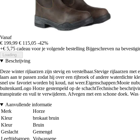
Vanaf
€ 199,99
€ 115,05
-42%
+€ 5,75
cadeau voor je volgende bestelling
Bijgeschreven na bevestigin
Loading...
Beschrijving
Deze winter rijlaarzen zijn stevig en verstelbaar.Stevige rijlaarzen met
laars aan te passen zodat hij over een rijbroek of andere waterdichte 
snel uw favoriet worden bij koud, nat weer.Eigenschappen:Mooie nubuck
buitenkantLogo Horze gestempeld op de schachtTechnische beschrijvi
transpiratie en vuil te verwijderen. Afvegen met een schone doek. Was
Aanvullende informatie
Merk
Horze
Kleur
brokaat bruin
Kleur
Bruin
Geslacht
Gemengd
Leeftijdsgroep
Volwassene