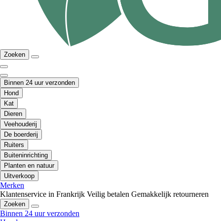
Zoeken
Binnen 24 uur verzonden
Hond
Kat
Dieren
Veehouderij
De boerderij
Ruiters
Buiteninrichting
Planten en natuur
Uitverkoop
Merken
Klantenservice in Frankrijk
Veilig betalen
Gemakkelijk retourneren
Zoeken
Binnen 24 uur verzonden