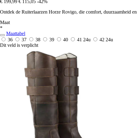
€ 199,99
€ 115,05
-42%
Ontdek de Ruiterlaarzen Horze Rovigo, die comfort, duurzaamheid en st
Maat
*
Maattabel
36
37
38
39
40
41
24u
42
24u
Dit veld is verplicht