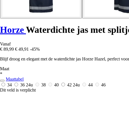
Horze
Waterdichte jas met split
Vanaf
€ 89,99
€ 49,91
-45%
Blijf droog en elegant met de waterdichte jas Horze Hazel, perfect voo
Maat
*
Maattabel
34
36
24u
38
40
42
24u
44
46
Dit veld is verplicht