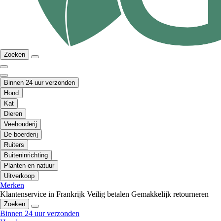
Zoeken
Binnen 24 uur verzonden
Hond
Kat
Dieren
Veehouderij
De boerderij
Ruiters
Buiteninrichting
Planten en natuur
Uitverkoop
Merken
Klantenservice in Frankrijk
Veilig betalen
Gemakkelijk retourneren
Zoeken
Binnen 24 uur verzonden