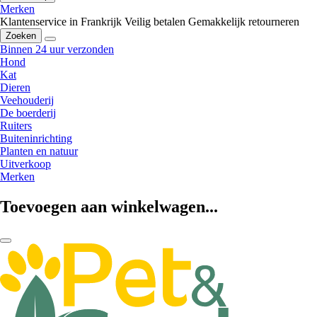
Merken
Klantenservice in Frankrijk
Veilig betalen
Gemakkelijk retourneren
Zoeken
Binnen 24 uur verzonden
Hond
Kat
Dieren
Veehouderij
De boerderij
Ruiters
Buiteninrichting
Planten en natuur
Uitverkoop
Merken
Toevoegen aan winkelwagen...