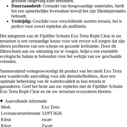
gezonde omgeving kunt behouden.
Duurzaamheid:
Gemaakt van hoogwaardige materialen, biedt
het een opmerkelijke levensduur terwijl het zijn filtratieprestaties
behoudt.
Veelzijdig:
Geschikt voor verschillende soorten terraria, het is
perfect voor zowel reptielen als amfibieën.
Het integreren van de Fijnfilter Schuim Exo Terra Repti Clear in uw
terrarium is een verstandige keuze voor wie ervoor wil zorgen dat zijn
dieren profiteren van een schone en gezonde leefruimte. Door dit
filterschuim aan uw uitrusting toe te voegen, helpt u een essentiële
ecologische balans te behouden voor het welzijn van uw geschaalde
vrienden.
Samenvattend vertegenwoordigt dit product van het merk Exo Terra
een waardevolle aanvulling voor alle dierenliefhebbers, door een
optimale beheersing van de waterkwaliteit in hun terraria te
garanderen. Geef het beste aan uw reptielen met de Fijnfilter Schuim
Exo Terra Repti Clear en zie uw terrarium ecosysteem bloeien.
Aanvullende informatie
Merk
Exo Terra
Leveranciersreferentie
33/PT3626
Kleur
zwart
Kleur
Zwart