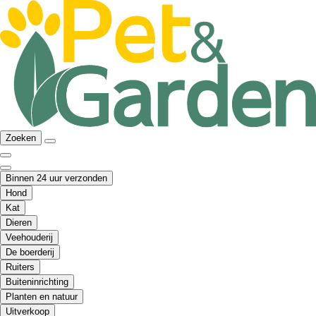
Zoeken
Binnen 24 uur verzonden
Hond
Kat
Dieren
Veehouderij
De boerderij
Ruiters
Buiteninrichting
Planten en natuur
Uitverkoop