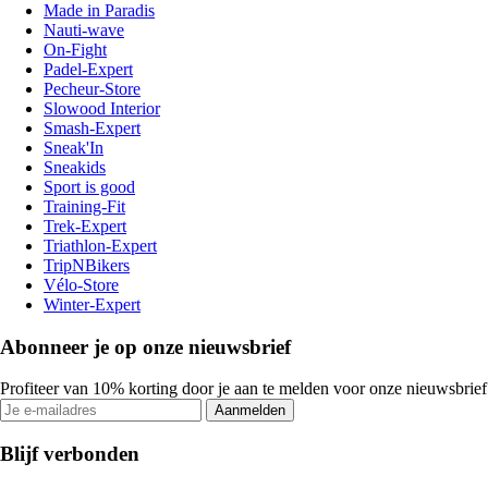
Made in Paradis
Nauti-wave
On-Fight
Padel-Expert
Pecheur-Store
Slowood Interior
Smash-Expert
Sneak'In
Sneakids
Sport is good
Training-Fit
Trek-Expert
Triathlon-Expert
TripNBikers
Vélo-Store
Winter-Expert
Abonneer je op onze nieuwsbrief
Profiteer van 10% korting door je aan te melden voor onze nieuwsbrief
Aanmelden
Blijf verbonden