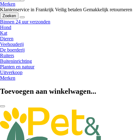
Merken
Klantenservice in Frankrijk
Veilig betalen
Gemakkelijk retourneren
Zoeken
Binnen 24 uur verzonden
Hond
Kat
Dieren
Veehouderij
De boerderij
Ruiters
Buiteninrichting
Planten en natuur
Uitverkoop
Merken
Toevoegen aan winkelwagen...