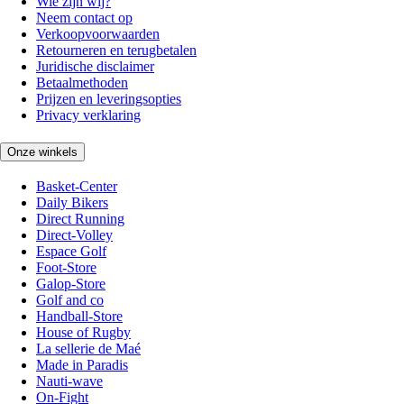
Wie zijn wij?
Neem contact op
Verkoopvoorwaarden
Retourneren en terugbetalen
Juridische disclaimer
Betaalmethoden
Prijzen en leveringsopties
Privacy verklaring
Onze winkels
Basket-Center
Daily Bikers
Direct Running
Direct-Volley
Espace Golf
Foot-Store
Galop-Store
Golf and co
Handball-Store
House of Rugby
La sellerie de Maé
Made in Paradis
Nauti-wave
On-Fight