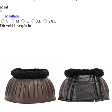
Maat
*
Maattabel
S
M
L
XL
2XL
Dit veld is verplicht