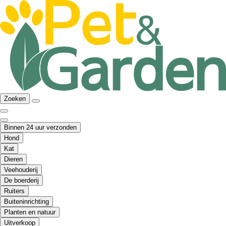
Zoeken
Binnen 24 uur verzonden
Hond
Kat
Dieren
Veehouderij
De boerderij
Ruiters
Buiteninrichting
Planten en natuur
Uitverkoop