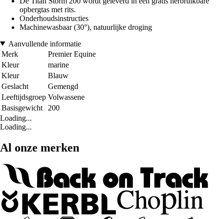
De Titan Storm 200 wordt geleverd in een gratis herbruikbare
opbergtas met rits.
Onderhoudsinstructies
Machinewasbaar (30°), natuurlijke droging
Aanvullende informatie
Merk
Premier Equine
Kleur
marine
Kleur
Blauw
Geslacht
Gemengd
Leeftijdsgroep
Volwassene
Basisgewicht
200
Loading...
Loading...
Al onze merken