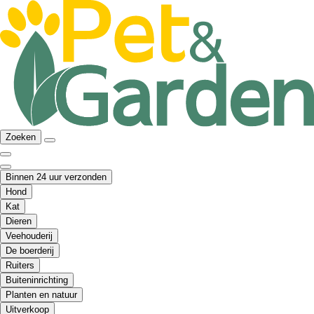
Zoeken
Binnen 24 uur verzonden
Hond
Kat
Dieren
Veehouderij
De boerderij
Ruiters
Buiteninrichting
Planten en natuur
Uitverkoop