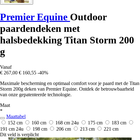
Premier Equine
Outdoor
paardendeken met
halsbedekking Titan Storm 200
g
Vanaf
€ 267,00
€ 160,55
-40%
Maximale bescherming en optimaal comfort voor je paard met de Titan
Storm 200g deken van Premier Equine. Ontdek de betrouwbaarheid
van onze gepatenteerde technologie.
Maat
*
Maattabel
152 cm
160 cm
168 cm
24u
175 cm
183 cm
191 cm
24u
198 cm
206 cm
213 cm
221 cm
Dit veld is verplicht