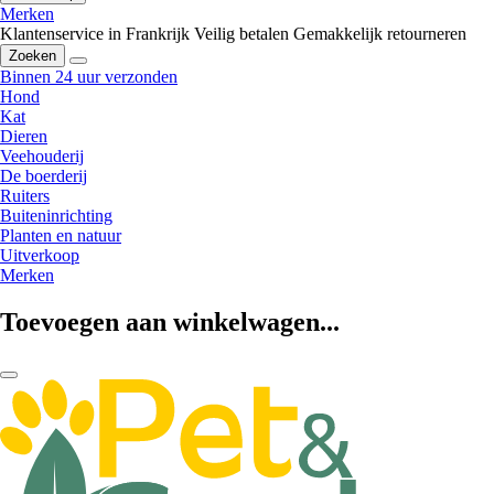
Merken
Klantenservice in Frankrijk
Veilig betalen
Gemakkelijk retourneren
Zoeken
Binnen 24 uur verzonden
Hond
Kat
Dieren
Veehouderij
De boerderij
Ruiters
Buiteninrichting
Planten en natuur
Uitverkoop
Merken
Toevoegen aan winkelwagen...