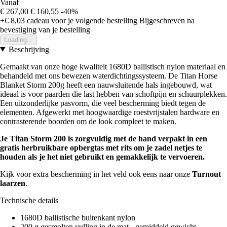
Vanaf
€ 267,00
€ 160,55
-40%
+€ 8,03
cadeau voor je volgende bestelling
Bijgeschreven na
bevestiging van je bestelling
Loading...
Beschrijving
Gemaakt van onze hoge kwaliteit 1680D ballistisch nylon materiaal en
behandeld met ons bewezen waterdichtingssysteem. De Titan Horse
Blanket Storm 200g heeft een nauwsluitende hals ingebouwd, wat
ideaal is voor paarden die last hebben van schoftpijn en schuurplekken.
Een uitzonderlijke pasvorm, die veel bescherming biedt tegen de
elementen. Afgewerkt met hoogwaardige roestvrijstalen hardware en
contrasterende boorden om de look compleet te maken.
Je Titan Storm 200 is zorgvuldig met de hand verpakt in een
gratis herbruikbare opbergtas met rits om je zadel netjes te
houden als je het niet gebruikt en gemakkelijk te vervoeren.
Kijk voor extra bescherming in het veld ook eens naar onze
Turnout
laarzen
.
Technische details
1680D ballistische buitenkant nylon
200 g gesmolten vulling in de mat - gemiddeld gewicht