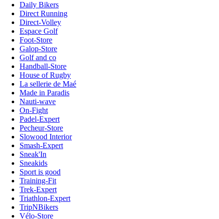
Daily Bikers
Direct Running
Direct-Volley
Espace Golf
Foot-Store
Galop-Store
Golf and co
Handball-Store
House of Rugby
La sellerie de Maé
Made in Paradis
Nauti-wave
On-Fight
Padel-Expert
Pecheur-Store
Slowood Interior
Smash-Expert
Sneak'In
Sneakids
Sport is good
Training-Fit
Trek-Expert
Triathlon-Expert
TripNBikers
Vélo-Store