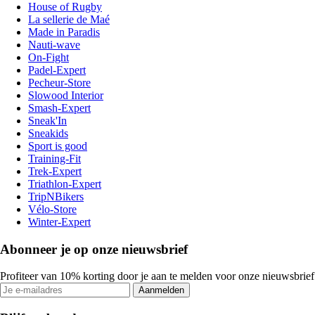
House of Rugby
La sellerie de Maé
Made in Paradis
Nauti-wave
On-Fight
Padel-Expert
Pecheur-Store
Slowood Interior
Smash-Expert
Sneak'In
Sneakids
Sport is good
Training-Fit
Trek-Expert
Triathlon-Expert
TripNBikers
Vélo-Store
Winter-Expert
Abonneer je op onze nieuwsbrief
Profiteer van 10% korting door je aan te melden voor onze nieuwsbrief
Aanmelden