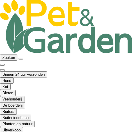
Zoeken
Binnen 24 uur verzonden
Hond
Kat
Dieren
Veehouderij
De boerderij
Ruiters
Buiteninrichting
Planten en natuur
Uitverkoop