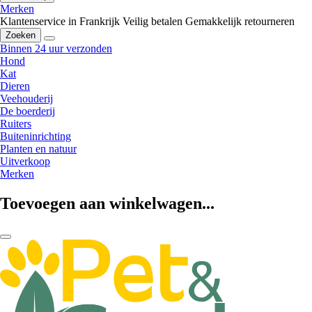
Merken
Klantenservice in Frankrijk
Veilig betalen
Gemakkelijk retourneren
Zoeken
Binnen 24 uur verzonden
Hond
Kat
Dieren
Veehouderij
De boerderij
Ruiters
Buiteninrichting
Planten en natuur
Uitverkoop
Merken
Toevoegen aan winkelwagen...