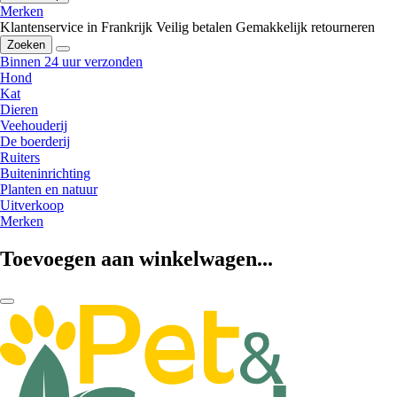
Merken
Klantenservice in Frankrijk
Veilig betalen
Gemakkelijk retourneren
Zoeken
Binnen 24 uur verzonden
Hond
Kat
Dieren
Veehouderij
De boerderij
Ruiters
Buiteninrichting
Planten en natuur
Uitverkoop
Merken
Toevoegen aan winkelwagen...