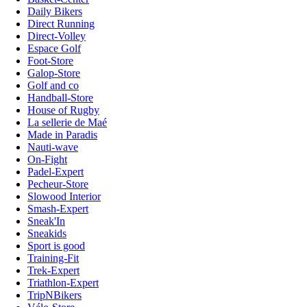
Daily Bikers
Direct Running
Direct-Volley
Espace Golf
Foot-Store
Galop-Store
Golf and co
Handball-Store
House of Rugby
La sellerie de Maé
Made in Paradis
Nauti-wave
On-Fight
Padel-Expert
Pecheur-Store
Slowood Interior
Smash-Expert
Sneak'In
Sneakids
Sport is good
Training-Fit
Trek-Expert
Triathlon-Expert
TripNBikers