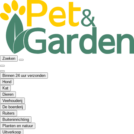
Zoeken
Binnen 24 uur verzonden
Hond
Kat
Dieren
Veehouderij
De boerderij
Ruiters
Buiteninrichting
Planten en natuur
Uitverkoop