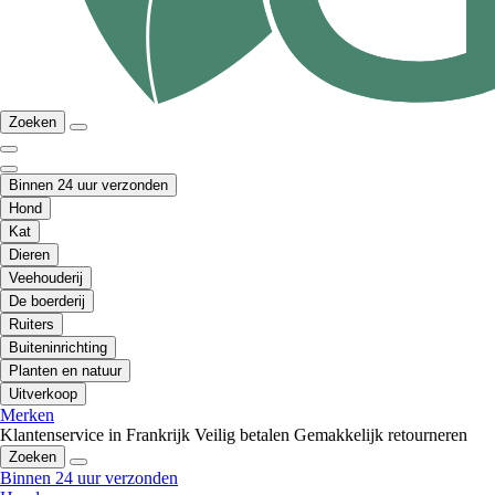
Zoeken
Binnen 24 uur verzonden
Hond
Kat
Dieren
Veehouderij
De boerderij
Ruiters
Buiteninrichting
Planten en natuur
Uitverkoop
Merken
Klantenservice in Frankrijk
Veilig betalen
Gemakkelijk retourneren
Zoeken
Binnen 24 uur verzonden