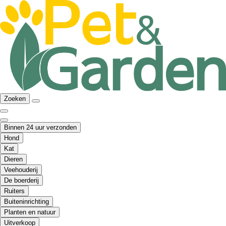
Zoeken
Binnen 24 uur verzonden
Hond
Kat
Dieren
Veehouderij
De boerderij
Ruiters
Buiteninrichting
Planten en natuur
Uitverkoop