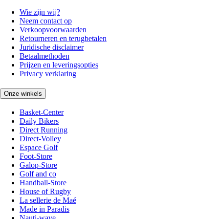
Wie zijn wij?
Neem contact op
Verkoopvoorwaarden
Retourneren en terugbetalen
Juridische disclaimer
Betaalmethoden
Prijzen en leveringsopties
Privacy verklaring
Onze winkels
Basket-Center
Daily Bikers
Direct Running
Direct-Volley
Espace Golf
Foot-Store
Galop-Store
Golf and co
Handball-Store
House of Rugby
La sellerie de Maé
Made in Paradis
Nauti-wave