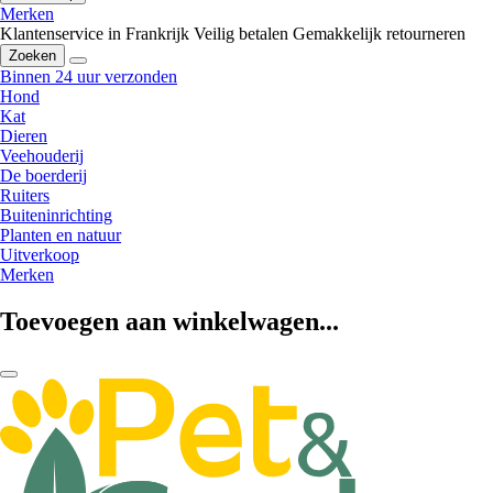
Merken
Klantenservice in Frankrijk
Veilig betalen
Gemakkelijk retourneren
Zoeken
Binnen 24 uur verzonden
Hond
Kat
Dieren
Veehouderij
De boerderij
Ruiters
Buiteninrichting
Planten en natuur
Uitverkoop
Merken
Toevoegen aan winkelwagen...