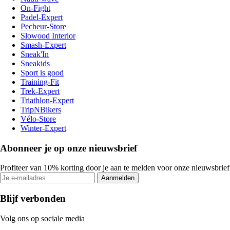
On-Fight
Padel-Expert
Pecheur-Store
Slowood Interior
Smash-Expert
Sneak'In
Sneakids
Sport is good
Training-Fit
Trek-Expert
Triathlon-Expert
TripNBikers
Vélo-Store
Winter-Expert
Abonneer je op onze nieuwsbrief
Profiteer van 10% korting door je aan te melden voor onze nieuwsbrief
Aanmelden
Blijf verbonden
Volg ons op sociale media