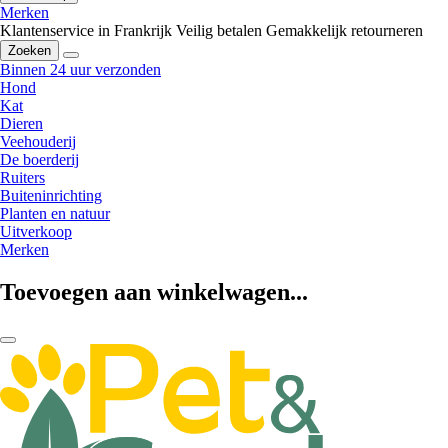
Merken
Klantenservice in Frankrijk
Veilig betalen
Gemakkelijk retourneren
Zoeken
Binnen 24 uur verzonden
Hond
Kat
Dieren
Veehouderij
De boerderij
Ruiters
Buiteninrichting
Planten en natuur
Uitverkoop
Merken
Toevoegen aan winkelwagen...