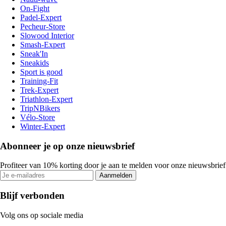
On-Fight
Padel-Expert
Pecheur-Store
Slowood Interior
Smash-Expert
Sneak'In
Sneakids
Sport is good
Training-Fit
Trek-Expert
Triathlon-Expert
TripNBikers
Vélo-Store
Winter-Expert
Abonneer je op onze nieuwsbrief
Profiteer van 10% korting door je aan te melden voor onze nieuwsbrief
Aanmelden
Blijf verbonden
Volg ons op sociale media