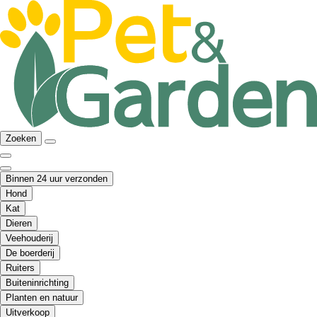
Zoeken
Binnen 24 uur verzonden
Hond
Kat
Dieren
Veehouderij
De boerderij
Ruiters
Buiteninrichting
Planten en natuur
Uitverkoop