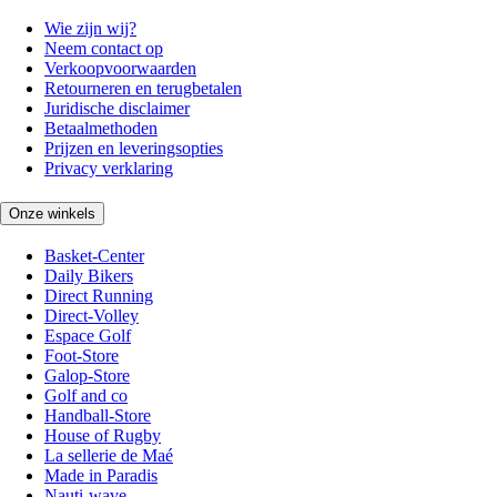
Wie zijn wij?
Neem contact op
Verkoopvoorwaarden
Retourneren en terugbetalen
Juridische disclaimer
Betaalmethoden
Prijzen en leveringsopties
Privacy verklaring
Onze winkels
Basket-Center
Daily Bikers
Direct Running
Direct-Volley
Espace Golf
Foot-Store
Galop-Store
Golf and co
Handball-Store
House of Rugby
La sellerie de Maé
Made in Paradis
Nauti-wave