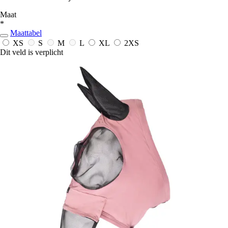
Maat
*
Maattabel
XS
S
M
L
XL
2XS
Dit veld is verplicht