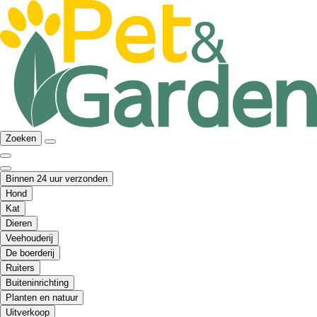
Zoeken
Binnen 24 uur verzonden
Hond
Kat
Dieren
Veehouderij
De boerderij
Ruiters
Buiteninrichting
Planten en natuur
Uitverkoop