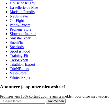
House of Rugby
La sellerie de Maé
Made in Paradis
Nauti-wave
On-Fight
Padel-Expert
Pecheur-Store
Slowood Interior
Smash-Expert
Sneak'In
Sneakids
Sport is good
Training-Fit
Trek-Expert
Triathlon-Expert
TripNBikers
Vélo-Store
Winter-Expert
Abonneer je op onze nieuwsbrief
Profiteer van 10% korting door je aan te melden voor onze nieuwsbrief
Aanmelden