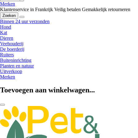
Merken
Klantenservice in Frankrijk
Veilig betalen
Gemakkelijk retourneren
Zoeken
Binnen 24 uur verzonden
Hond
Kat
Dieren
Veehouderij
De boerderij
Ruiters
Buiteninrichting
Planten en natuur
Uitverkoop
Merken
Toevoegen aan winkelwagen...