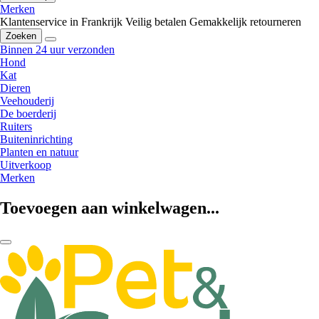
Merken
Klantenservice in Frankrijk
Veilig betalen
Gemakkelijk retourneren
Zoeken
Binnen 24 uur verzonden
Hond
Kat
Dieren
Veehouderij
De boerderij
Ruiters
Buiteninrichting
Planten en natuur
Uitverkoop
Merken
Toevoegen aan winkelwagen...