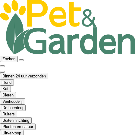
Zoeken
Binnen 24 uur verzonden
Hond
Kat
Dieren
Veehouderij
De boerderij
Ruiters
Buiteninrichting
Planten en natuur
Uitverkoop