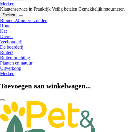
Merken
Klantenservice in Frankrijk
Veilig betalen
Gemakkelijk retourneren
Zoeken
Binnen 24 uur verzonden
Hond
Kat
Dieren
Veehouderij
De boerderij
Ruiters
Buiteninrichting
Planten en natuur
Uitverkoop
Merken
Toevoegen aan winkelwagen...