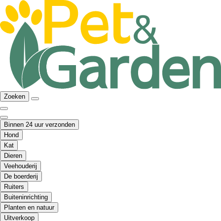
Zoeken
Binnen 24 uur verzonden
Hond
Kat
Dieren
Veehouderij
De boerderij
Ruiters
Buiteninrichting
Planten en natuur
Uitverkoop