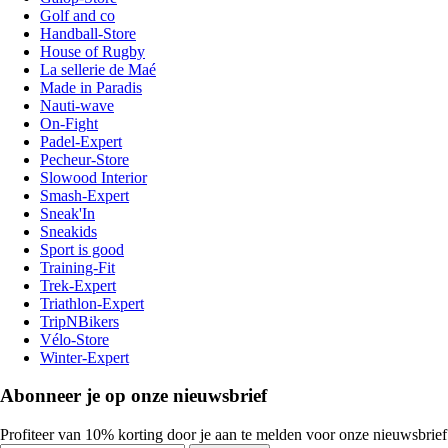
Golf and co
Handball-Store
House of Rugby
La sellerie de Maé
Made in Paradis
Nauti-wave
On-Fight
Padel-Expert
Pecheur-Store
Slowood Interior
Smash-Expert
Sneak'In
Sneakids
Sport is good
Training-Fit
Trek-Expert
Triathlon-Expert
TripNBikers
Vélo-Store
Winter-Expert
Abonneer je op onze nieuwsbrief
Profiteer van 10% korting door je aan te melden voor onze nieuwsbrief