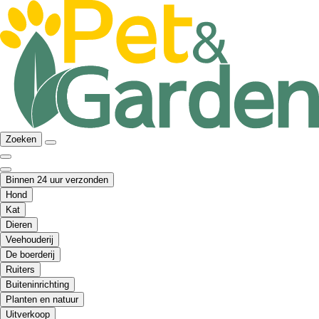
Zoeken
Binnen 24 uur verzonden
Hond
Kat
Dieren
Veehouderij
De boerderij
Ruiters
Buiteninrichting
Planten en natuur
Uitverkoop