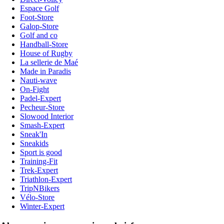
Espace Golf
Foot-Store
Galop-Store
Golf and co
Handball-Store
House of Rugby
La sellerie de Maé
Made in Paradis
Nauti-wave
On-Fight
Padel-Expert
Pecheur-Store
Slowood Interior
Smash-Expert
Sneak'In
Sneakids
Sport is good
Training-Fit
Trek-Expert
Triathlon-Expert
TripNBikers
Vélo-Store
Winter-Expert