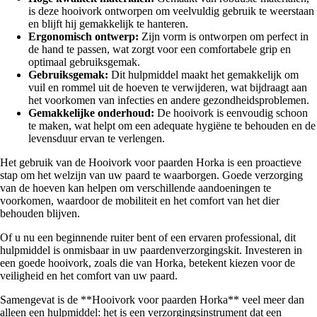
is deze hooivork ontworpen om veelvuldig gebruik te weerstaan
en blijft hij gemakkelijk te hanteren.
Ergonomisch ontwerp:
Zijn vorm is ontworpen om perfect in
de hand te passen, wat zorgt voor een comfortabele grip en
optimaal gebruiksgemak.
Gebruiksgemak:
Dit hulpmiddel maakt het gemakkelijk om
vuil en rommel uit de hoeven te verwijderen, wat bijdraagt aan
het voorkomen van infecties en andere gezondheidsproblemen.
Gemakkelijke onderhoud:
De hooivork is eenvoudig schoon
te maken, wat helpt om een adequate hygiëne te behouden en de
levensduur ervan te verlengen.
Het gebruik van de Hooivork voor paarden Horka is een proactieve
stap om het welzijn van uw paard te waarborgen. Goede verzorging
van de hoeven kan helpen om verschillende aandoeningen te
voorkomen, waardoor de mobiliteit en het comfort van het dier
behouden blijven.
Of u nu een beginnende ruiter bent of een ervaren professional, dit
hulpmiddel is onmisbaar in uw paardenverzorgingskit. Investeren in
een goede hooivork, zoals die van Horka, betekent kiezen voor de
veiligheid en het comfort van uw paard.
Samengevat is de **Hooivork voor paarden Horka** veel meer dan
alleen een hulpmiddel: het is een verzorgingsinstrument dat een