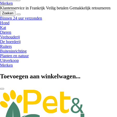
Merken
Klantenservice in Frankrijk
Veilig betalen
Gemakkelijk retourneren
Zoeken
Binnen 24 uur verzonden
Hond
Kat
Dieren
Veehouderij
De boerderij
Ruiters
Buiteninrichting
Planten en natuur
Uitverkoop
Merken
Toevoegen aan winkelwagen...