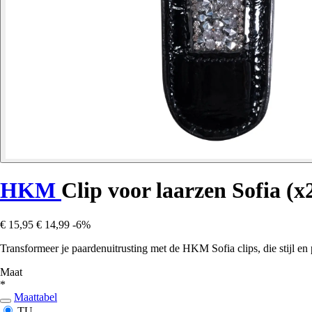
HKM
Clip voor laarzen Sofia (x
€ 15,95
€ 14,99
-6%
Transformeer je paardenuitrusting met de HKM Sofia clips, die stijl en 
Maat
*
Maattabel
TU