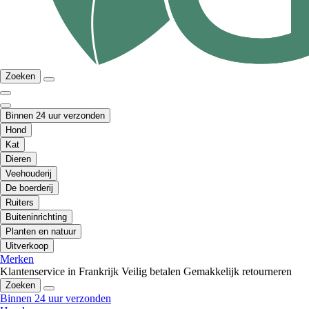
Zoeken
Binnen 24 uur verzonden
Hond
Kat
Dieren
Veehouderij
De boerderij
Ruiters
Buiteninrichting
Planten en natuur
Uitverkoop
Merken
Klantenservice in Frankrijk
Veilig betalen
Gemakkelijk retourneren
Zoeken
Binnen 24 uur verzonden