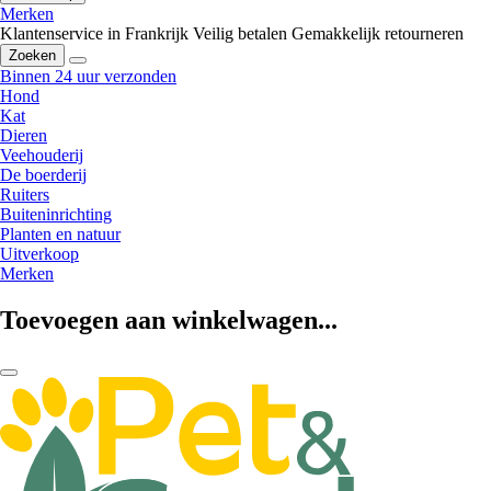
Merken
Klantenservice in Frankrijk
Veilig betalen
Gemakkelijk retourneren
Zoeken
Binnen 24 uur verzonden
Hond
Kat
Dieren
Veehouderij
De boerderij
Ruiters
Buiteninrichting
Planten en natuur
Uitverkoop
Merken
Toevoegen aan winkelwagen...