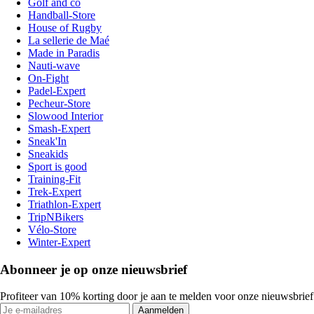
Golf and co
Handball-Store
House of Rugby
La sellerie de Maé
Made in Paradis
Nauti-wave
On-Fight
Padel-Expert
Pecheur-Store
Slowood Interior
Smash-Expert
Sneak'In
Sneakids
Sport is good
Training-Fit
Trek-Expert
Triathlon-Expert
TripNBikers
Vélo-Store
Winter-Expert
Abonneer je op onze nieuwsbrief
Profiteer van 10% korting door je aan te melden voor onze nieuwsbrief
Aanmelden