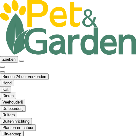
Zoeken
Binnen 24 uur verzonden
Hond
Kat
Dieren
Veehouderij
De boerderij
Ruiters
Buiteninrichting
Planten en natuur
Uitverkoop