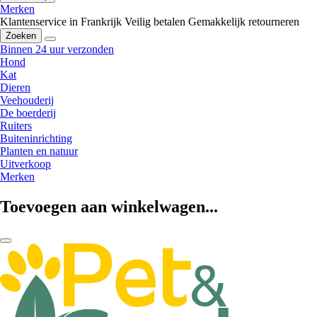
Merken
Klantenservice in Frankrijk
Veilig betalen
Gemakkelijk retourneren
Zoeken
Binnen 24 uur verzonden
Hond
Kat
Dieren
Veehouderij
De boerderij
Ruiters
Buiteninrichting
Planten en natuur
Uitverkoop
Merken
Toevoegen aan winkelwagen...