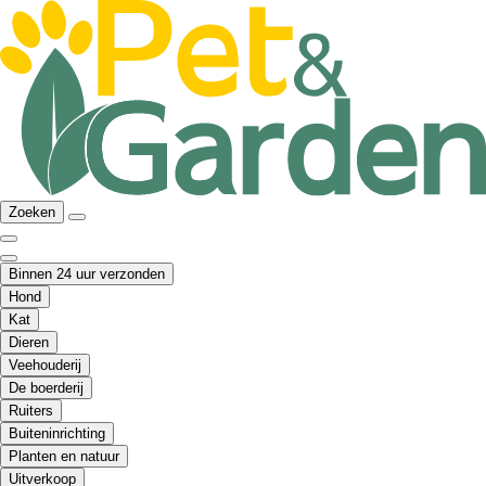
Zoeken
Binnen 24 uur verzonden
Hond
Kat
Dieren
Veehouderij
De boerderij
Ruiters
Buiteninrichting
Planten en natuur
Uitverkoop