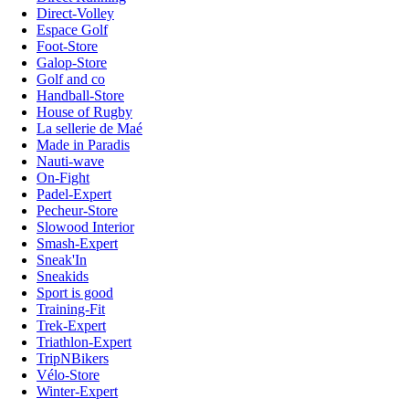
Direct-Volley
Espace Golf
Foot-Store
Galop-Store
Golf and co
Handball-Store
House of Rugby
La sellerie de Maé
Made in Paradis
Nauti-wave
On-Fight
Padel-Expert
Pecheur-Store
Slowood Interior
Smash-Expert
Sneak'In
Sneakids
Sport is good
Training-Fit
Trek-Expert
Triathlon-Expert
TripNBikers
Vélo-Store
Winter-Expert