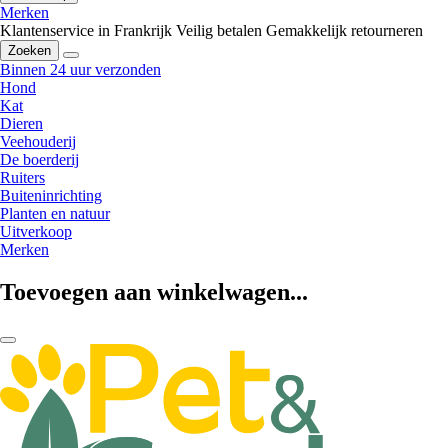
Merken
Klantenservice in Frankrijk
Veilig betalen
Gemakkelijk retourneren
Zoeken
Binnen 24 uur verzonden
Hond
Kat
Dieren
Veehouderij
De boerderij
Ruiters
Buiteninrichting
Planten en natuur
Uitverkoop
Merken
Toevoegen aan winkelwagen...