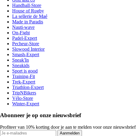
Handball-Store
House of Rugby
La sellerie de Maé
Made in Paradis
Nauti-wave
On-Fight
Padel-Expert
Pecheur-Store
Slowood Interior
Smash-Expert
Sneak'In
Sneakids
Sport is good
Training-Fit
Trek-Expert
Triathlon-Expert
TripNBikers
Vélo-Store
Winter-Expert
Abonneer je op onze nieuwsbrief
Profiteer van 10% korting door je aan te melden voor onze nieuwsbrief
Aanmelden