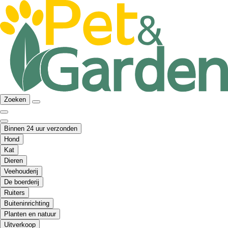
Zoeken
Binnen 24 uur verzonden
Hond
Kat
Dieren
Veehouderij
De boerderij
Ruiters
Buiteninrichting
Planten en natuur
Uitverkoop