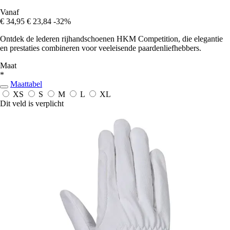
Vanaf
€ 34,95
€ 23,84
-32%
Ontdek de lederen rijhandschoenen HKM Competition, die elegantie
en prestaties combineren voor veeleisende paardenliefhebbers.
Maat
*
Maattabel
XS
S
M
L
XL
Dit veld is verplicht