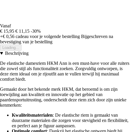
Vanaf
€ 15,95
€ 11,15
-30%
+€ 0,56
cadeau voor je volgende bestelling
Bijgeschreven na
bevestiging van je bestelling
Loading...
Beschrijving
De elastische damesriem HKM Ann is een must-have voor alle ruiters
die zowel stijl als functionaliteit zoeken. Zorgvuldig ontworpen, is
deze riem ideaal om je rijoutfit aan te vullen terwijl hij maximaal
comfort biedt.
Gemaakt door het bekende merk HKM, dat beroemd is om zijn
toewijding aan kwaliteit en innovatie op het gebied van
paardensportuitrusting, onderscheidt deze riem zich door zijn unieke
kenmerken:
Kwaliteitsmaterialen
: De elastische riem is gemaakt van
duurzame materialen die zorgen voor stevigheid en flexibiliteit,
en perfect aan je figuur aanpassen.
Optimale comfort
: Dankzij het elastische ontwerp biedt hij