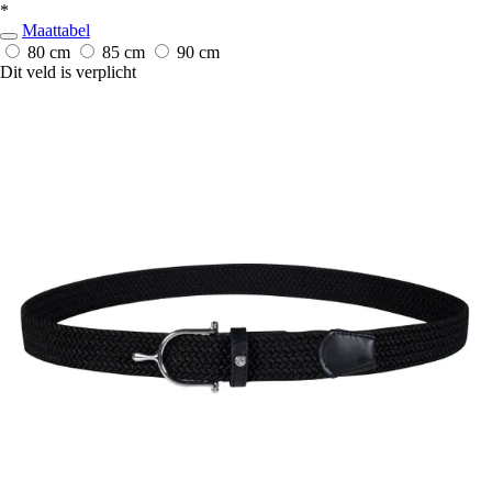
*
Maattabel
80 cm
85 cm
90 cm
Dit veld is verplicht