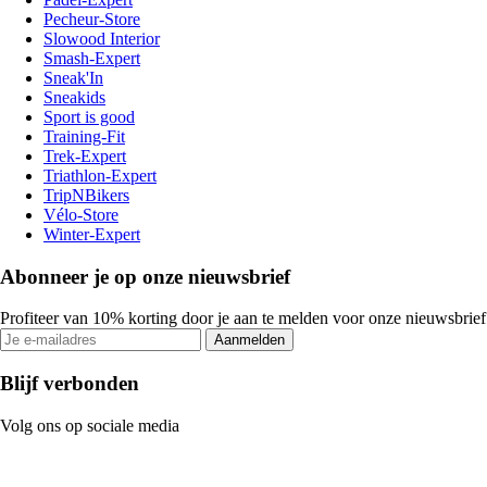
Pecheur-Store
Slowood Interior
Smash-Expert
Sneak'In
Sneakids
Sport is good
Training-Fit
Trek-Expert
Triathlon-Expert
TripNBikers
Vélo-Store
Winter-Expert
Abonneer je op onze nieuwsbrief
Profiteer van 10% korting door je aan te melden voor onze nieuwsbrief
Aanmelden
Blijf verbonden
Volg ons op sociale media