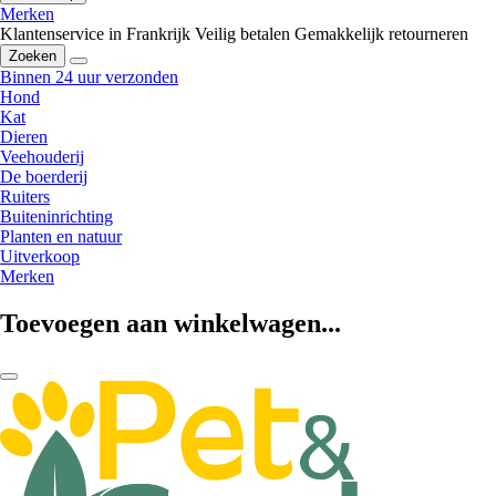
Merken
Klantenservice in Frankrijk
Veilig betalen
Gemakkelijk retourneren
Zoeken
Binnen 24 uur verzonden
Hond
Kat
Dieren
Veehouderij
De boerderij
Ruiters
Buiteninrichting
Planten en natuur
Uitverkoop
Merken
Toevoegen aan winkelwagen...