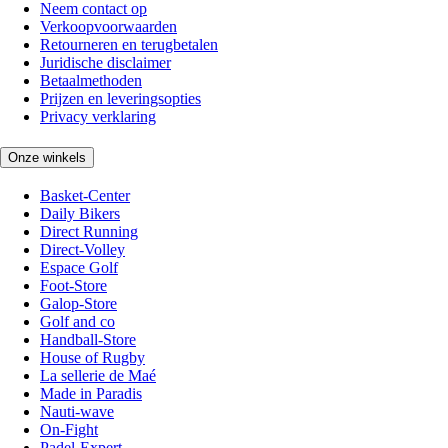
Neem contact op
Verkoopvoorwaarden
Retourneren en terugbetalen
Juridische disclaimer
Betaalmethoden
Prijzen en leveringsopties
Privacy verklaring
Onze winkels
Basket-Center
Daily Bikers
Direct Running
Direct-Volley
Espace Golf
Foot-Store
Galop-Store
Golf and co
Handball-Store
House of Rugby
La sellerie de Maé
Made in Paradis
Nauti-wave
On-Fight
Padel-Expert