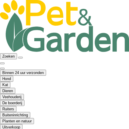
Zoeken
Binnen 24 uur verzonden
Hond
Kat
Dieren
Veehouderij
De boerderij
Ruiters
Buiteninrichting
Planten en natuur
Uitverkoop