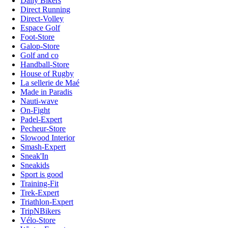
Daily Bikers
Direct Running
Direct-Volley
Espace Golf
Foot-Store
Galop-Store
Golf and co
Handball-Store
House of Rugby
La sellerie de Maé
Made in Paradis
Nauti-wave
On-Fight
Padel-Expert
Pecheur-Store
Slowood Interior
Smash-Expert
Sneak'In
Sneakids
Sport is good
Training-Fit
Trek-Expert
Triathlon-Expert
TripNBikers
Vélo-Store