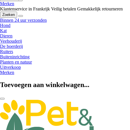
Merken
Klantenservice in Frankrijk
Veilig betalen
Gemakkelijk retourneren
Zoeken
Binnen 24 uur verzonden
Hond
Kat
Dieren
Veehouderij
De boerderij
Ruiters
Buiteninrichting
Planten en natuur
Uitverkoop
Merken
Toevoegen aan winkelwagen...