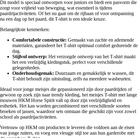
Dit model is speciaal ontworpen voor juniors en biedt een pasvorm die
zorgt voor vrijheid van beweging, wat essentieel is tijdens
paardrijactiviteiten. Of het nu gaat om de rijbaan of voor ontspanning
na een dag op het paard, dit T-shirt is een ideale keuze.
Belangrijkste kenmerken:
Comfortabele constructie:
Gemaakt van zachte en ademende
materialen, garandeert het T-shirt optimaal comfort gedurende de
dag.
Stijlvol ontwerp:
Het verzorgde ontwerp van het T-shirt maakt
het een veelzijdig kledingstuk, perfect voor verschillende
gelegenheden.
Onderhoudsgemak:
Duurzaam en gemakkelijk te wassen, dit
T-shirt behoudt zijn uitstraling, zelfs na meerdere wasbeurten.
Ideaal voor jonge meisjes die gepassioneerd zijn door paardrijden of
gewoon op zoek zijn naar trendy kleding, het meisjes T-shirt met lange
mouwen HKM Horse Spirit valt op door zijn veelzijdigheid en
esthetiek. Het kan worden gecombineerd met verschillende soorten
broeken of jassen, waardoor sets ontstaan die geschikt zijn voor zowel
school als paardrijactiviteiten.
Vertrouw op HKM om producten te leveren die voldoen aan de eisen
van jonge ruiters, en voeg een vleugje stijl toe aan hun garderobe met