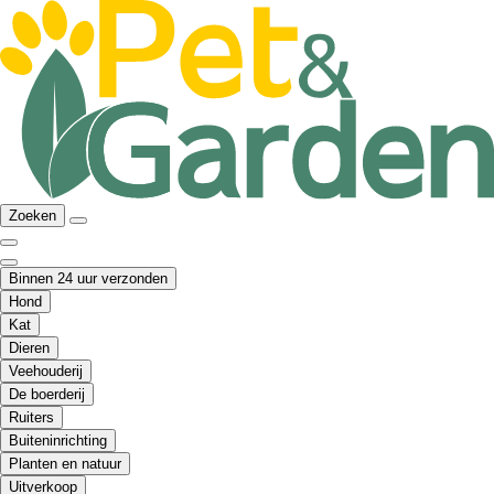
Zoeken
Binnen 24 uur verzonden
Hond
Kat
Dieren
Veehouderij
De boerderij
Ruiters
Buiteninrichting
Planten en natuur
Uitverkoop