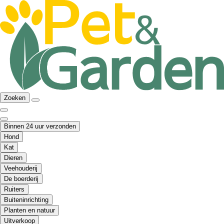
Zoeken
Binnen 24 uur verzonden
Hond
Kat
Dieren
Veehouderij
De boerderij
Ruiters
Buiteninrichting
Planten en natuur
Uitverkoop