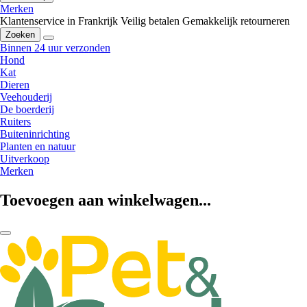
Merken
Klantenservice in Frankrijk
Veilig betalen
Gemakkelijk retourneren
Zoeken
Binnen 24 uur verzonden
Hond
Kat
Dieren
Veehouderij
De boerderij
Ruiters
Buiteninrichting
Planten en natuur
Uitverkoop
Merken
Toevoegen aan winkelwagen...