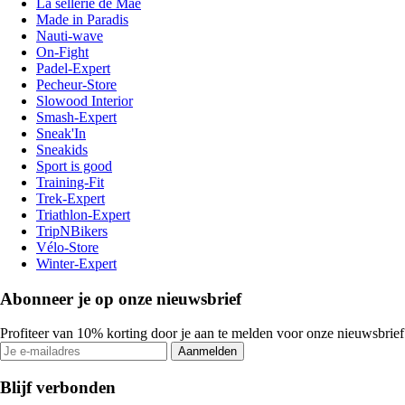
La sellerie de Maé
Made in Paradis
Nauti-wave
On-Fight
Padel-Expert
Pecheur-Store
Slowood Interior
Smash-Expert
Sneak'In
Sneakids
Sport is good
Training-Fit
Trek-Expert
Triathlon-Expert
TripNBikers
Vélo-Store
Winter-Expert
Abonneer je op onze nieuwsbrief
Profiteer van 10% korting door je aan te melden voor onze nieuwsbrief
Aanmelden
Blijf verbonden