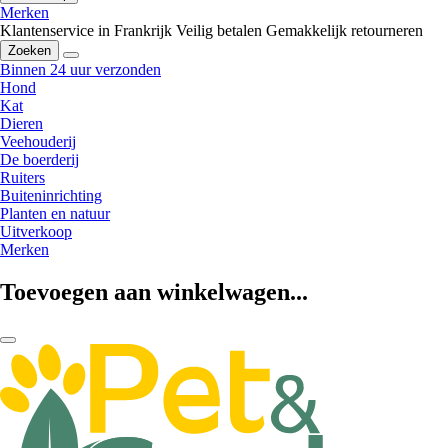
Merken
Klantenservice in Frankrijk
Veilig betalen
Gemakkelijk retourneren
Zoeken
Binnen 24 uur verzonden
Hond
Kat
Dieren
Veehouderij
De boerderij
Ruiters
Buiteninrichting
Planten en natuur
Uitverkoop
Merken
Toevoegen aan winkelwagen...