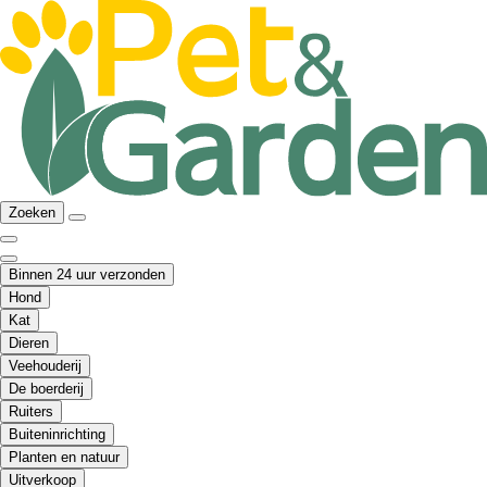
Zoeken
Binnen 24 uur verzonden
Hond
Kat
Dieren
Veehouderij
De boerderij
Ruiters
Buiteninrichting
Planten en natuur
Uitverkoop